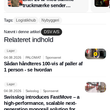
truckmærke sender
lagerchef stafetten videre
hos INOX
Tags:
Logistikhub
Nybyggeri
Nævnt i denne artikel:
DSV A/S
Relateret indhold
Annonce
Lager
04.08.2026
PALOMAT
Sponseret
Sådan håndteres 100-vis af paller af
1 person - se hvordan
Lager
04.08.2026
Swisslog
Sponseret
Swisslog introduces FastMove – a
high-performance, scalable next-
generation monorail solution for