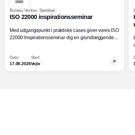
Bureau Veritas
Seminar
ISO 22000 inspirationsseminar
Med udgangspunkt i praktiske cases giver vores ISO
22000 Inspirationsseminar dig en grundlæggende
forståelse for fortolkning af ISO 22000 standardens
kravelementer og opbygning samt
Dato
Sted
fødevarestandardens integration med andre
17.08.2026
Vejle
standarder.
Udgiver
Horisont Gruppen a/s