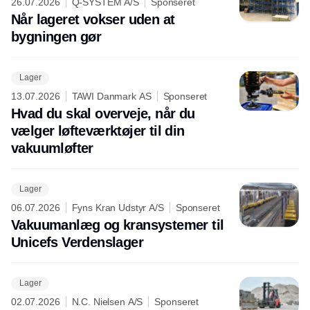
26.07.2026
Q-SYSTEM A/S
Sponseret
Når lageret vokser uden at
bygningen gør
Lager
13.07.2026
TAWI Danmark AS
Sponseret
Hvad du skal overveje, når du
vælger løfteværktøjer til din
vakuumløfter
Lager
06.07.2026
Fyns Kran Udstyr A/S
Sponseret
Vakuumanlæg og kransystemer til
Unicefs Verdenslager
Lager
02.07.2026
N.C. Nielsen A/S
Sponseret