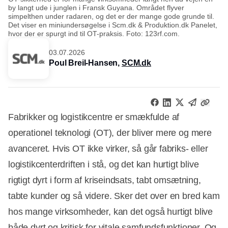
by langt ude i junglen i Fransk Guyana. Området flyver
simpelthen under radaren, og det er der mange gode grunde til.
Det viser en miniundersøgelse i Scm.dk & Produktion.dk Panelet,
hvor der er spurgt ind til OT-praksis. Foto: 123rf.com.
03.07.2026
Poul Breil-Hansen,
SCM.dk
Fabrikker og logistikcentre er smækfulde af
operationel teknologi (OT), der bliver mere og mere
avanceret. Hvis OT ikke virker, så går fabriks- eller
logistikcenterdriften i stå, og det kan hurtigt blive
rigtigt dyrt i form af kriseindsats, tabt omsætning,
tabte kunder og så videre. Sker det over en bred kam
hos mange virksomheder, kan det også hurtigt blive
både dyrt og kritisk for vitale samfundsfunktioner. Og