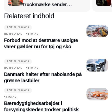
truckmærke sender
lagerchef stafetten videre
Relateret indhold
Annonce
hos INOX
ESG & Resiliens
06.08.2026
SCM.dk
Forbud mod at destruere usolgte
varer gælder nu for tøj og sko
ESG & Resiliens
05.08.2026
SCM.dk
Danmark halter efter nabolande på
grønne lastbiler
ESG & Resiliens
SCM.dk
Bæredygtighedsarbejdet i
forsyningskæden trodser politisk