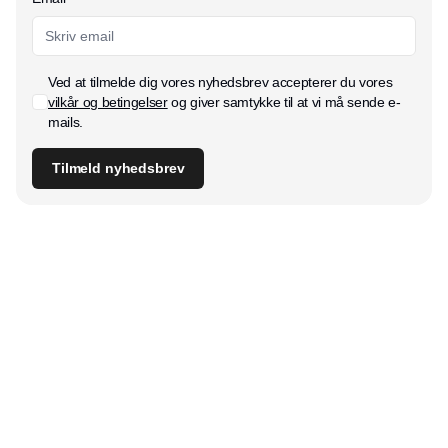
Ved at tilmelde dig vores nyhedsbrev accepterer du vores
vilkår og betingelser
og giver samtykke til at vi må sende e-
mails.
Tilmeld nyhedsbrev
Udgiver
Horisont Gruppen a/s
Strandlodsvej 44
2300 København S
Telefon:
53506060
www.horisontgruppen.dk