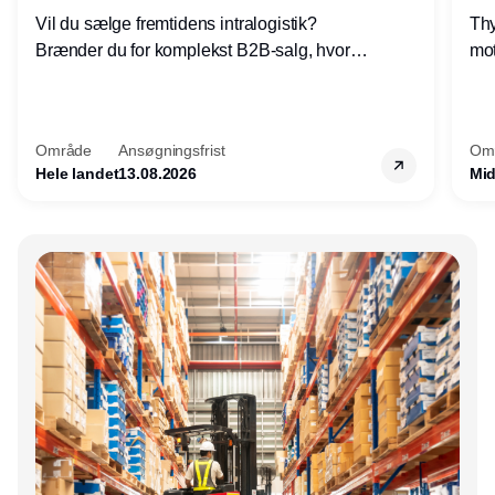
Vil du sælge fremtidens intralogistik?
Thy
Brænder du for komplekst B2B-salg, hvor
mot
teknik, forretning og relationer mødes?
vel
Motiveres du af at designe løsninger – ikke
opg
blot sælge produkter? Vil du arbejde med
Thy
Område
Ansøgningsfrist
Om
AGV/AMR, automation og
hel
Hele landet
13.08.2026
Mid
systemintegration hos nogle af Danmarks
mest spændende produktions- og
logistikvirksomheder?
Annonce