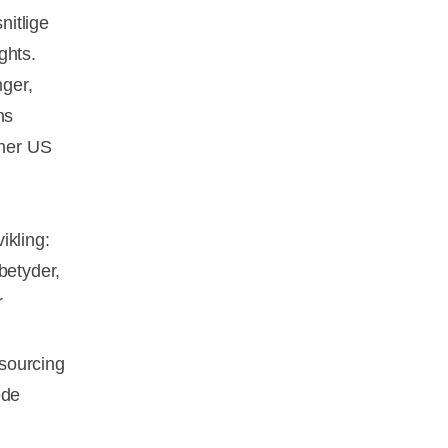
nitlige
ghts.
nger,
ns
oner US
ikling:
betyder,
r
sourcing
ede