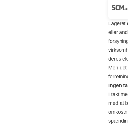
Lageret 
eller an
forsynin
virksomh
deres ek
Men det 
forretnin
Ingen t
I takt m
med at b
omkostnin
spænding