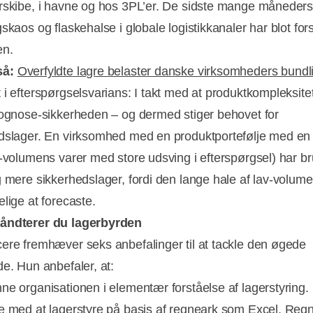
rskibe, i havne og hos 3PL’er. De sidste mange måneder
skaos og flaskehalse i globale logistikkanaler har blot for
en.
så:
Overfyldte lagre belaster danske virksomheders bundl
 i efterspørgselsvarians: I takt med at produktkompleksitet
rognose-sikkerheden – og dermed stiger behovet for
dslager. En virksomhed med en produktportefølje med en
v-volumens varer med store udsving i efterspørgsel) har br
g mere sikkerhedslager, fordi den lange hale af lav-volum
lige at forecaste.
åndterer du lagerbyrden
ere fremhæver seks anbefalinger til at tackle den øgede
de. Hun anbefaler, at:
ne organisationen i elementær forståelse af lagerstyring.
e med at lagerstyre på basis af regneark som Excel. Reg