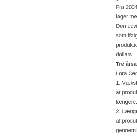
Fra 2004
lager me
Den udvi
som iføl
produkti
dollars.
Tre årsa
Lora Cec
1. Vækst
at produ
længere
2. Længe
af produ
gennemlø