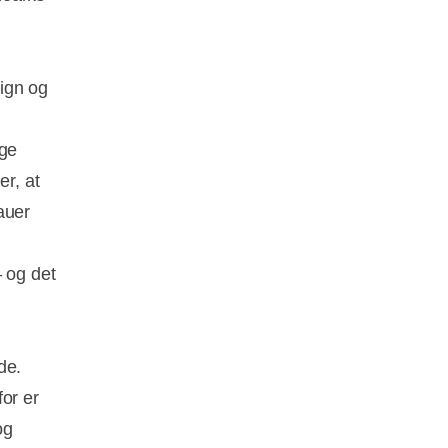
ign og
nge
er, at
auer
– og det
de.
or er
og