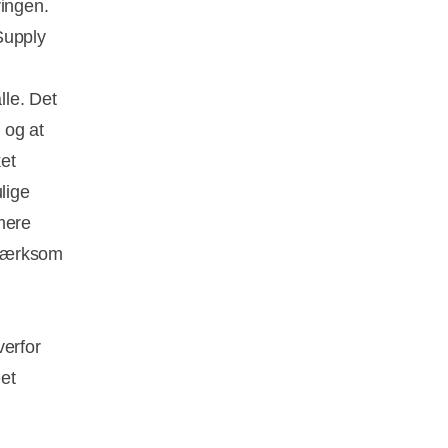
ringen.
Supply
lle. Det
 og at
ket
lige
imere
pmærksom
verfor
et