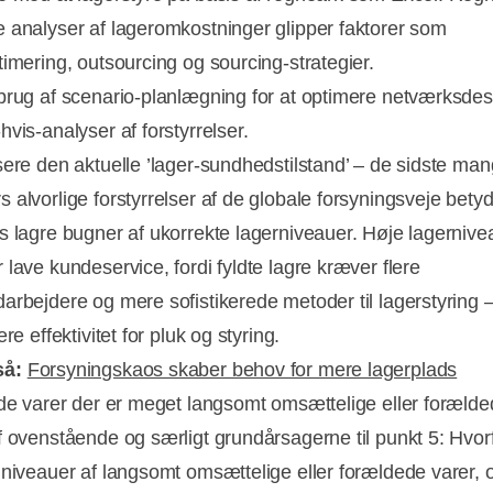
 analyser af lageromkostninger glipper faktorer som
timering, outsourcing og sourcing-strategier.
brug af scenario-planlægning for at optimere netværksdes
vis-analyser af forstyrrelser.
sere den aktuelle ’lager-sundhedstilstand’ – de sidste ma
 alvorlige forstyrrelser af de globale forsyningsveje betyd
s lagre bugner af ukorrekte lagerniveauer. Høje lagernive
 lave kundeservice, fordi fyldte lagre kræver flere
arbejdere og mere sofistikerede metoder til lagerstyring 
ere effektivitet for pluk og styring.
så:
Forsyningskaos skaber behov for mere lagerplads
 de varer der er meget langsomt omsættelige eller forælde
f ovenstående og særligt grundårsagerne til punkt 5: Hvorf
 niveauer af langsomt omsættelige eller forældede varer, 