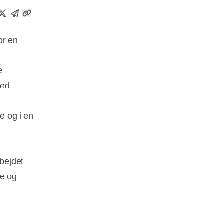
or en
e
ved
e og i en
rbejdet
se og