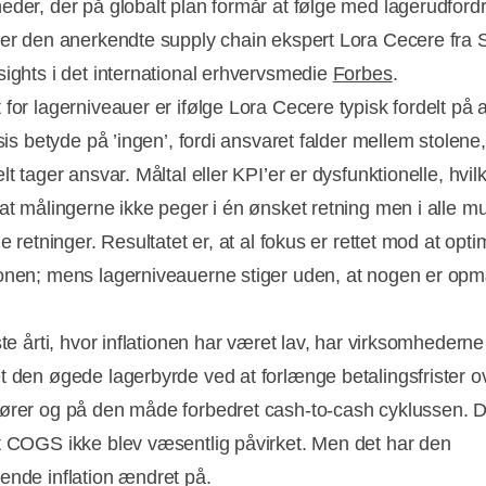
eder, der på globalt plan formår at følge med lagerudford
ver den anerkendte supply chain ekspert Lora Cecere fra 
sights i det international erhvervsmedie
Forbes
.
for lagerniveauer er ifølge Lora Cecere typisk fordelt på a
ksis betyde på ’ingen’, fordi ansvaret falder mellem stolene,
lt tager ansvar. Måltal eller KPI’er er dysfunktionelle, hvil
 at målingerne ikke peger i én ønsket retning men i alle mu
ge retninger. Resultatet er, at al fokus er rettet mod at opt
onen; mens lagerniveauerne stiger uden, at nogen er o
ste årti, hvor inflationen har været lav, har virksomhederne
t den øgede lagerbyrde ved at forlænge betalingsfrister o
ører og på den måde forbedret cash-to-cash cyklussen. D
t COGS ikke blev væsentlig påvirket. Men det har den
ende inflation ændret på.