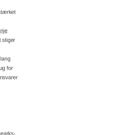
s
stærket
inje
 stiger
 lang
ug for
ensvarer
nearks-