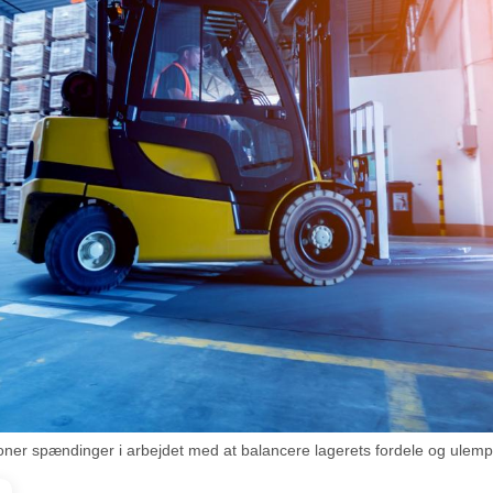
ationer spændinger i arbejdet med at balancere lagerets fordele og ulem