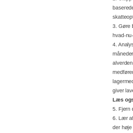
baserede
skatteop
3. Gøre 
hvad-nu-h
4. Analy
måneders
alverden
medfører
lagermed
giver lav
Læs og
5. Fjern
6. Lær a
der høje