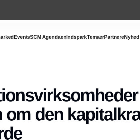
arked
Events
SCM Agendaen
Indspark
Temaer
Partnere
Nyhed
Annonce
ionsvirksomheder 
 om den kapitalk
rde