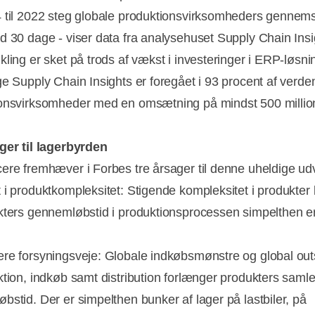
 til 2022 steg globale produktionsvirksomheders gennems
d 30 dage - viser data fra analysehuset Supply Chain Insi
kling er sket på trods af vækst i investeringer i ERP-løsni
ge Supply Chain Insights er foregået i 93 procent af verde
onsvirksomheder med en omsætning på mindst 500 milli
ger til lagerbyrden
ere fremhæver i Forbes tre årsager til denne uheldige udv
 i produktkompleksitet: Stigende kompleksitet i produkter 
kters gennemløbstid i produktionsprocessen simpelthen e
.
re forsyningsveje: Globale indkøbsmønstre og global out
ktion, indkøb samt distribution forlænger produkters saml
bstid. Der er simpelthen bunker af lager på lastbiler, på