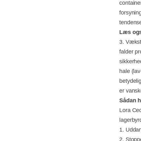
containe
forsyning
tendens
Læs og
3. Vækst
falder p
sikkerhe
hale (la
betydeli
er vanske
Sådan h
Lora Cec
lagerbyr
1. Uddan
2. Stopp