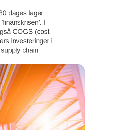
30 dages lager
finanskrisen’. I
r også COGS (cost
rs investeringer i
l supply chain