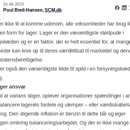
16.06.2023
Poul Breil-Hansen,
SCM.dk
er ikke til at komme udenom, alle virksomheder har brug f
den form for lager. Lager er den væsentligste stødpude i
gskæden og er en faktor, der er helt essentiel for, at mang
eder kan leve op til deres værditilbud til markedet og der
sistensberettigelse.
er også den væsentligste kilde til spild i en forsyningskæd
g.
ager ansvar
ed at varians stiger, oplever organisationer spændinger i a
alancere lagerets fordele og ulemper – eller værdiskabel
Annonce
g. Den stigende inflation er benzin til dette bål og øger
en omkring balanceringsarbejdet. Og der er ikke mange