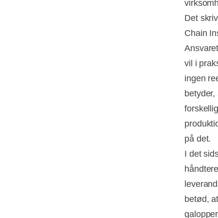
virksomh
Det skri
Chain In
Ansvaret 
vil i pra
ingen ree
betyder,
forskelli
produkti
på det.
I det sid
håndtere
leverand
betød, a
galopper