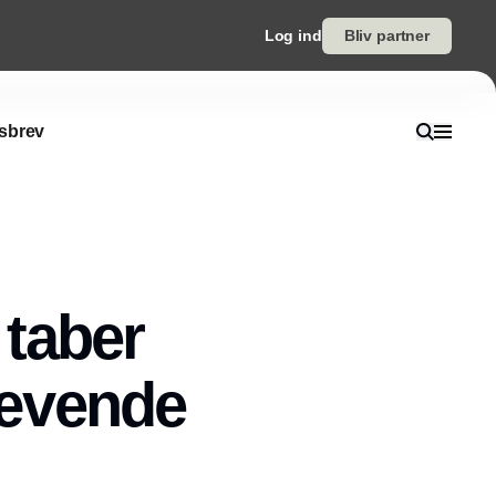
Log ind
Bliv partner
sbrev
taber
rævende