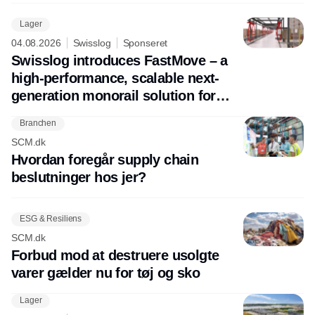
Lager
04.08.2026
Swisslog
Sponseret
Swisslog introduces FastMove – a
high-performance, scalable next-
generation monorail solution for
future-ready pallet transport
Branchen
SCM.dk
Hvordan foregår supply chain
beslutninger hos jer?
ESG & Resiliens
SCM.dk
Forbud mod at destruere usolgte
varer gælder nu for tøj og sko
Lager