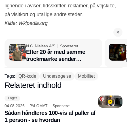
lignende i aviser, tidsskrifter, reklamer, på vejskilte,
på visitkort og utallige andre steder.
Kilde: Wkipedia.org
N.C. Nielsen A/S
Sponseret
Efter 20 år med samme
truckmærke sender
lagerchef stafetten videre
hos INOX
Tags:
QR-kode
Undersøgelse
Mobilitet
Relateret indhold
Annonce
Lager
04.08.2026
PALOMAT
Sponseret
Sådan håndteres 100-vis af paller af
1 person - se hvordan