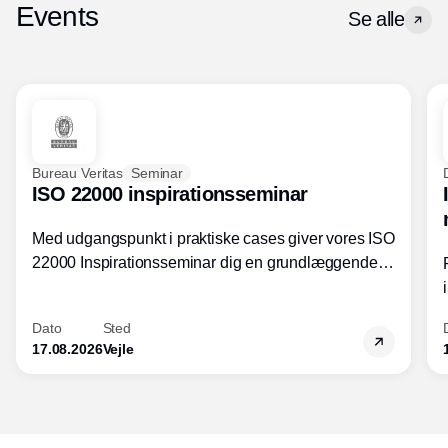
Events
Se alle
Bureau Veritas
Seminar
ISO 22000 inspirationsseminar
Med udgangspunkt i praktiske cases giver vores ISO
22000 Inspirationsseminar dig en grundlæggende
forståelse for fortolkning af ISO 22000 standardens
kravelementer og opbygning samt
Dato
Sted
fødevarestandardens integration med andre
17.08.2026
Vejle
standarder.