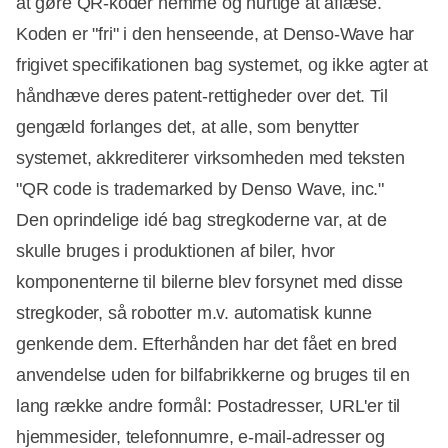
at gøre QR-koder nemme og hurtige at aflæse.
Koden er "fri" i den henseende, at Denso-Wave har
frigivet specifikationen bag systemet, og ikke agter at
håndhæve deres patent-rettigheder over det. Til
gengæld forlanges det, at alle, som benytter
systemet, akkrediterer virksomheden med teksten
"QR code is trademarked by Denso Wave, inc."
Den oprindelige idé bag stregkoderne var, at de
skulle bruges i produktionen af biler, hvor
komponenterne til bilerne blev forsynet med disse
stregkoder, så robotter m.v. automatisk kunne
genkende dem. Efterhånden har det fået en bred
anvendelse uden for bilfabrikkerne og bruges til en
lang række andre formål: Postadresser, URL'er til
hjemmesider, telefonnumre, e-mail-adresser og