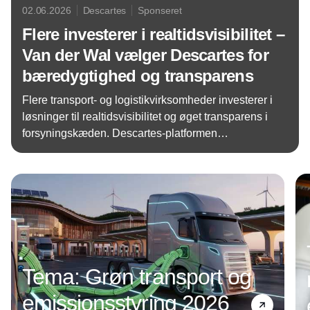
02.06.2026
Descartes
Sponseret
Flere investerer i realtidsvisibilitet –
Van der Wal vælger Descartes for
bæredygtighed og transparens
Flere transport- og logistikvirksomheder investerer i
løsninger til realtidsvisibilitet og øget transparens i
forsyningskæden. Descartes-platformen
MacroPoint fortsætter med at vokse i Europa som
Annonce
en pålidelig platform til samarbejde og
realtidskontrol.
Tema: Grøn transport og
emissionsstyring 2026