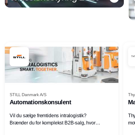
Annonce
STILL Danmark A/S
Thy
Automationskonsulent
Ma
Vil du sælge fremtidens intralogistik?
Thy
Brænder du for komplekst B2B-salg, hvor
mot
teknik, forretning og relationer mødes?
vel