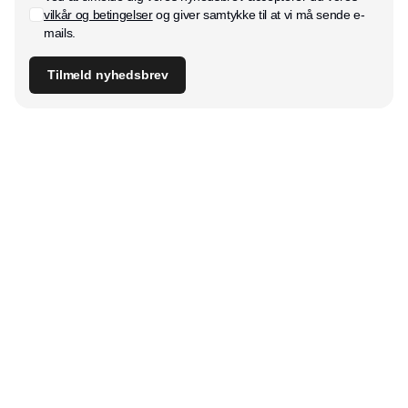
vilkår og betingelser
og giver samtykke til at vi må sende e-
mails.
Tilmeld nyhedsbrev
Udgiver
Horisont Gruppen a/s
Strandlodsvej 44
2300 København S
Telefon:
53506060
www.horisontgruppen.dk
Indhold
Digital & tech
Produktion
Jobmarked