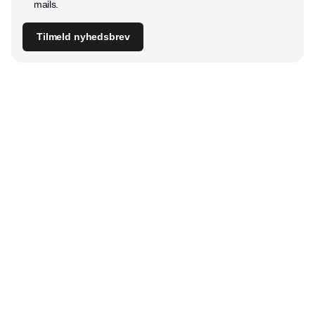
mails.
Tilmeld nyhedsbrev
Udgiver
Horisont Gruppen a/s
Strandlodsvej 44
2300 København S
Telefon:
53506060
www.horisontgruppen.dk
Indhold
Digital & tech
Produktion
Jobmarked
Distribution
Sourcing
Partnere