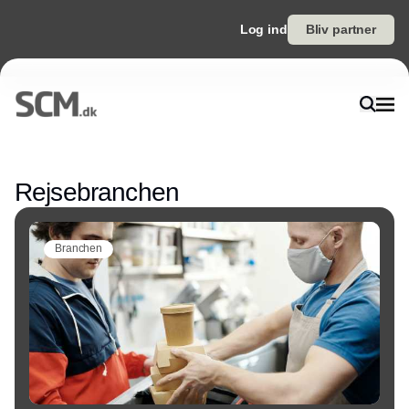
Log ind
Bliv partner
Annonce
Rejsebranchen
Branchen