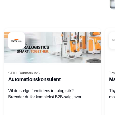
Annonce
STILL Danmark A/S
Thy
Automationskonsulent
Ma
Vil du sælge fremtidens intralogistik?
Thy
Brænder du for komplekst B2B-salg, hvor
mot
teknik, forretning og relationer mødes?
vel
Motiveres du af at designe løsninger – ikke
opg