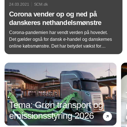
24.03.2021
SCM.dk
Corona vender op og ned på
danskeres nethandelsmønstre
Corona-pandemien har vendt verden på hovedet.
Det gælder også for dansk e-handel og danskernes
online købsmønstre. Det har betydet vækst for
nogle brancher, mens andre oplever en nedtur
Annonce
såsom rejsebranchen.
Tema: Grøn transport og
emissionsstyring 2026