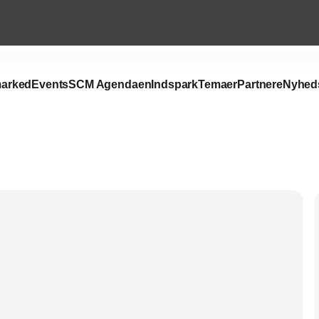
arked
Events
SCM Agendaen
Indspark
Temaer
Partnere
Nyhed
Annonce