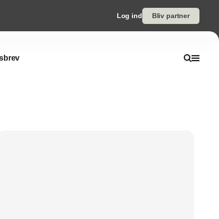
Log ind
Bliv partner
sbrev