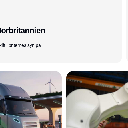
torbritannien
ift i briternes syn på
Annonce