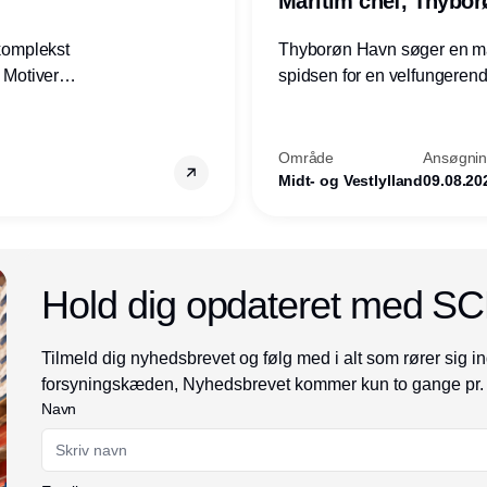
Maritim chef, Thybo
 komplekst
Thyborøn Havn søger en mari
? Motiveres
spidsen for en velfungerende
? Vil du
opgave for havnens virkso
ion hos
Kommune - og for hele Nord
Område
Ansøgning
Midt- og Vestlylland
09.08.20
Annonce
Hold dig opdateret med S
Tilmeld dig nyhedsbrevet og følg med i alt som rører sig in
forsyningskæden, Nyhedsbrevet kommer kun to gange pr.
Navn