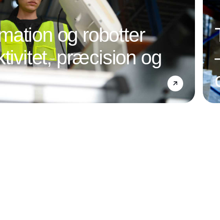
ation og robotter
tivitet, præcision og