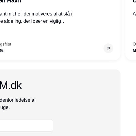
røn Havn
U
tim chef, der motiveres af at stå i
A
 afdeling, der løser en vigtig
mheder, Thyborøn by, Lemvig
vestjylland.
sfrist
O
26
M
CM.dk
denfor ledelse af
 uge.