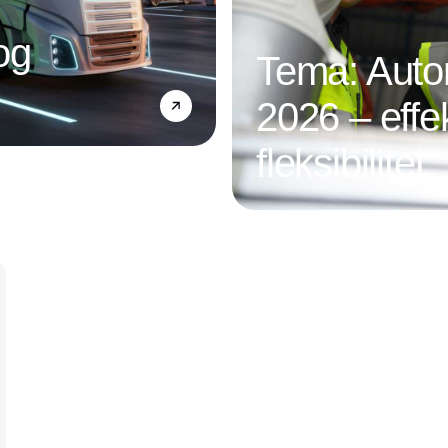
og
Tema: Autom
2026 – effek
fleksibilitet
Annonce