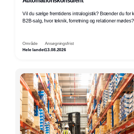
Automationskonsulent
Vil du sælge fremtidens intralogistik? Brænder du for
B2B-salg, hvor teknik, forretning og relationer mødes
du af at designe løsninger – ikke blot sælge produkter
arbejde med AGV/AMR, automation og systemintegrat
nogle af Danmarks mest spændende produktions- og
Område
Ansøgningsfrist
logistikvirksomheder?
Hele landet
13.08.2026