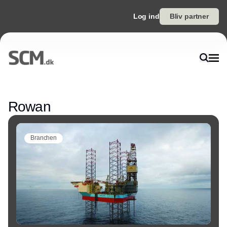
Log ind
Bliv partner
Annonce
Rowan
Branchen