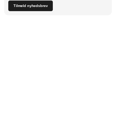
Tilmeld nyhedsbrev
Udgiver
Horisont Gruppen a/s
Strandlodsvej 44
2300 København S
Telefon:
53506060
www.horisontgruppen.dk
Indhold
Digital & tech
Produktion
Jobmarked
Distribution
Sourcing
Partnere
Lager
Strategi & ledelse
RSS-feed