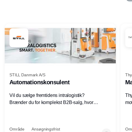
Annonce
STILL Danmark A/S
Thy
Automationskonsulent
Ma
Vil du sælge fremtidens intralogistik?
Thy
Brænder du for komplekst B2B-salg, hvor
mot
teknik, forretning og relationer mødes?
vel
Motiveres du af at designe løsninger – ikke
opg
blot sælge produkter? Vil du arbejde med
Thy
Område
Ansøgningsfrist
Om
AGV/AMR, automation og
hel