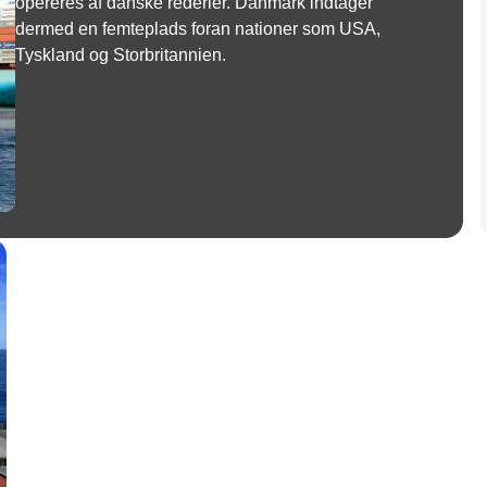
opereres af danske rederier. Danmark indtager
dermed en femteplads foran nationer som USA,
Tyskland og Storbritannien.