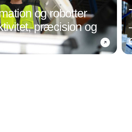
ation og robotter
tivitet, præcision og