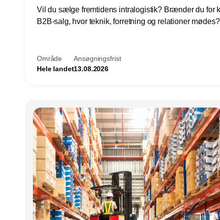
Vil du sælge fremtidens intralogistik? Brænder du for
B2B-salg, hvor teknik, forretning og relationer mødes
du af at designe løsninger – ikke blot sælge produkter
arbejde med AGV/AMR, automation og systemintegrat
nogle af Danmarks mest spændende produktions- og
Område
Ansøgningsfrist
logistikvirksomheder?
Hele landet
13.08.2026