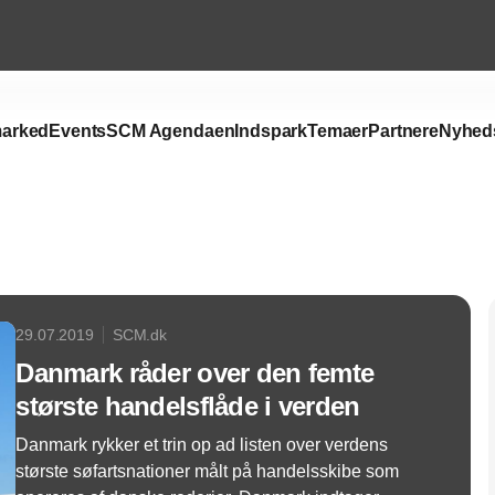
arked
Events
SCM Agendaen
Indspark
Temaer
Partnere
Nyhed
Annonce
29.07.2019
SCM.dk
Danmark råder over den femte
største handelsflåde i verden
Danmark rykker et trin op ad listen over verdens
største søfartsnationer målt på handelsskibe som