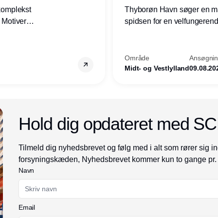
 komplekst
Thyborøn Havn søger en mari
? Motiveres
spidsen for en velfungerende
? Vil du
opgave for havnens virkso
ion hos
Kommune - og for hele Nord
Område
Ansøgning
Midt- og Vestlylland
09.08.20
Annonce
Hold dig opdateret med S
Tilmeld dig nyhedsbrevet og følg med i alt som rører sig in
forsyningskæden, Nyhedsbrevet kommer kun to gange pr.
Navn
Email