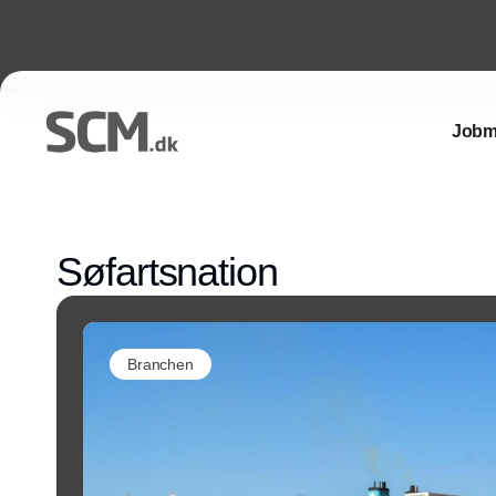
Jobm
Søfartsnation
Branchen