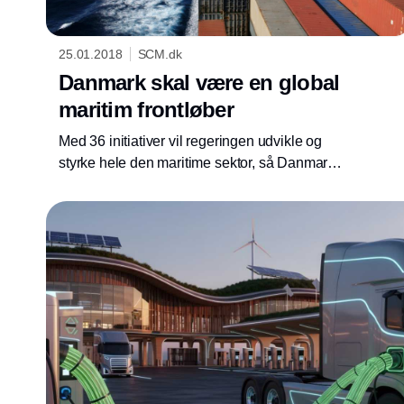
25.01.2018
SCM.dk
Danmark skal være en global
maritim frontløber
Med 36 initiativer vil regeringen udvikle og
styrke hele den maritime sektor, så Danmark
står endnu stærkere som søfartsnation i
fremtidens internationale konkurrence.