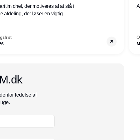
tim chef, der motiveres af at stå i
A
 afdeling, der løser en vigtig
mheder, Thyborøn by, Lemvig
vestjylland.
sfrist
O
26
M
CM.dk
denfor ledelse af
 uge.