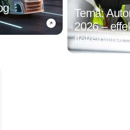
og
Tema: Autom
2026 – effek
fleksibilitet
Annonce