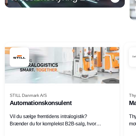
Annonce
STILL Danmark A/S
Thy
Automationskonsulent
Ma
Vil du sælge fremtidens intralogistik?
Thy
Brænder du for komplekst B2B-salg, hvor
mot
teknik, forretning og relationer mødes?
vel