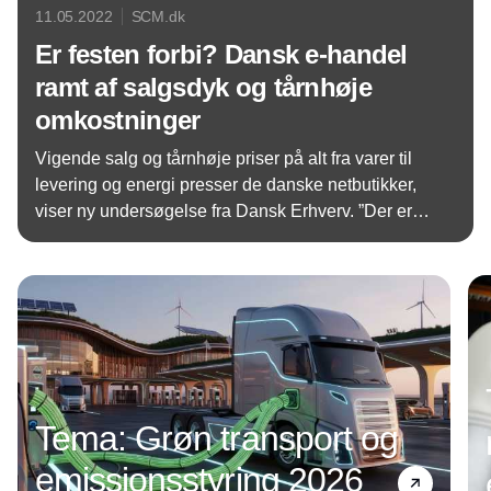
11.05.2022
SCM.dk
Er festen forbi? Dansk e-handel
ramt af salgsdyk og tårnhøje
omkostninger
Vigende salg og tårnhøje priser på alt fra varer til
levering og energi presser de danske netbutikker,
viser ny undersøgelse fra Dansk Erhverv. ”Der er
ikke panik, men især de lidt mindre virksomheder
Annonce
begynder at mærke presset”, forklarer e-
handelsdirektør Niels Ralund.
Tema: Grøn transport og
emissionsstyring 2026