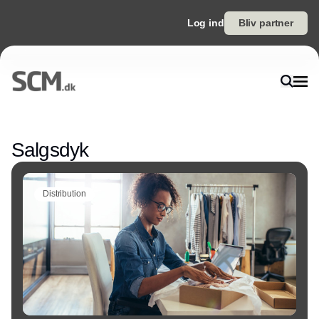
Log ind
Bliv partner
Annonce
Salgsdyk
Distribution