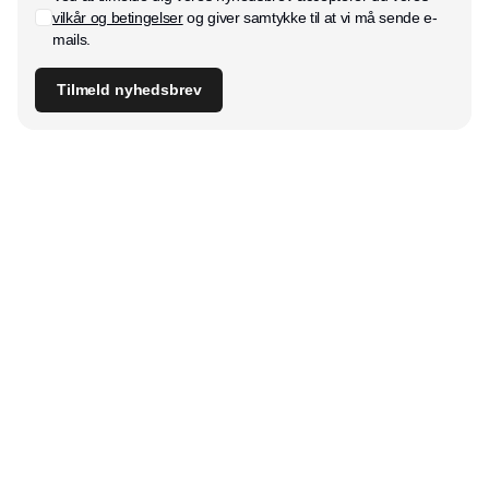
vilkår og betingelser
og giver samtykke til at vi må sende e-
mails.
Tilmeld nyhedsbrev
Udgiver
Horisont Gruppen a/s
Strandlodsvej 44
2300 København S
Telefon:
53506060
www.horisontgruppen.dk
Indhold
Digital & tech
Produktion
Jobmarked