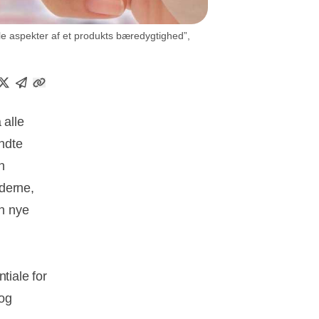
e aspekter af et produkts bæredygtighed”,
 alle
endte
n
derne,
n nye
tiale for
 og