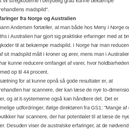
 vil stregkoderne i betydelig grad kunne bekæmpe
rehandlens madspild”.
aringer fra Norge og Australien
ann Andersen fortæller, at man både hos Meny i Norge o
hs i Australien har gjort sig praktiske erfaringer med at b
Annonce
gkoder til at bekæmpe madspild. I Norge har man reducer
f sit madspild målt i kroner og ører, mens man i Australie
 har kunne reducere omfanget af varer, hvor holdbarheden
 med op til 44 procent.
sætning for at kunne opnå så gode resultater er, at
rehandlen har scannere, der kan læse de nye to-dimensio
er, og at it-systemerne også kan håndtere det. Det er
elige udfordringer, ifølge direktøren fra GS1: ”Mange af
utikker har scannere, der har potentialet til at læse de ny
er. Desuden viser de australske erfaringer, at de nødvend