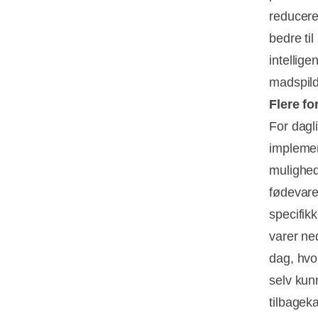
reducere
bedre til
intellige
madspild
Flere f
For dagl
implemen
mulighed
fødevare
specifik
varer ned
dag, hvo
selv ku
tilbageka