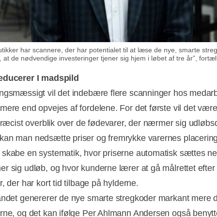
ikker har scannere, der har potentialet til at læse de nye, smarte str
, at de nødvendige investeringer tjener sig hjem i løbet af tre år”, fort
educerer I madspild
ngsmæssigt vil det indebære flere scanninger hos medar
mere end opvejes af fordelene. For det første vil det være
 præcist overblik over de fødevarer, der nærmer sig udløbs
an man nedsætte priser og fremrykke varernes placering
skabe en systematik, hvor priserne automatisk sættes ne
r sig udløb, og hvor kunderne lærer at gå målrettet efter
, der har kort tid tilbage på hylderne.
andet genererer de nye smarte stregkoder markant mere 
rne, og det kan ifølge Per Ahlmann Andersen også benyttes