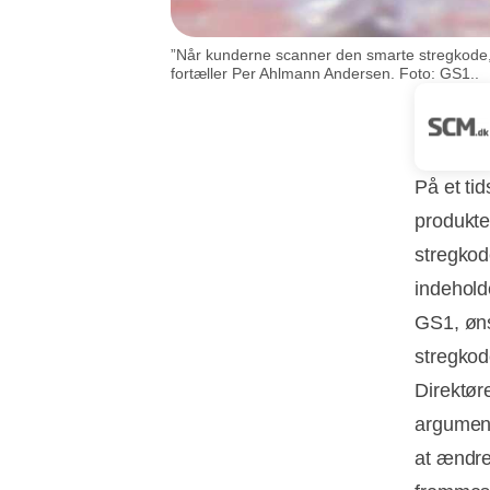
”Når kunderne scanner den smarte stregkode, 
fortæller Per Ahlmann Andersen. Foto: GS1..
På et tid
produkter
stregkode
indehold
GS1, øns
stregkod
Direktør
argument
at ændre