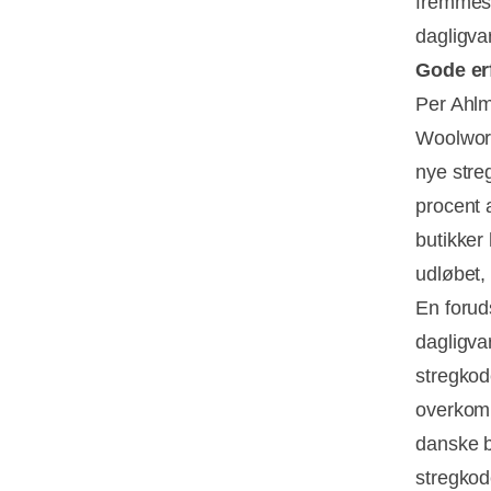
fremmest
dagligva
Gode erf
Per Ahlm
Woolwort
nye stre
procent a
butikker
udløbet,
En forud
dagligva
stregkod
overkomm
danske b
stregkod