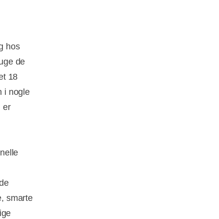
g hos
ruge de
et 18
n i nogle
 er
nelle
 de
e, smarte
ige