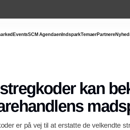
arked
Events
SCM Agendaen
Indspark
Temaer
Partnere
Nyhed
Annonce
 stregkoder kan 
arehandlens madsp
der er på vej til at erstatte de velkendte st