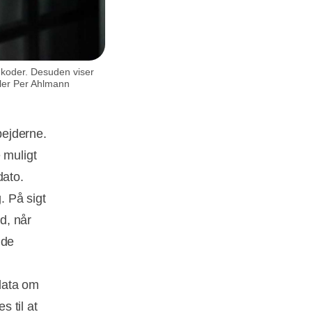
egkoder. Desuden viser
æller Per Ahlmann
bejderne.
 muligt
dato.
. På sigt
d, når
 de
data om
 til at