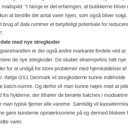
 madspild: ”I Norge er det erfaringen, at butikkerne blive
 kun at bestille det antal varer hjem, som også bliver solgt
nt brug af data rummer et betydeligt potentiale for reducere
”.
ordele med nye stregkoder
igvarehandlen er der også andre markante fordele ved at
tere de nye stregkoder. De skaber eksempelvis helt nye
er for at undgå for store problemer med hjemkaldelser af
r. Ifølge GS1 Denmark vil stregkoderne kunne indeholde
ke batch-numre. Og derfor vil man kunne nøjes med at pill
 fra hylderne, der tilhører de berørte batches i modsætning
r man typisk fjerner alle varerne. Samtidig vil kassetermin
nne gøre kunderne opmærksomme på og dermed blokere f
ldte varer.