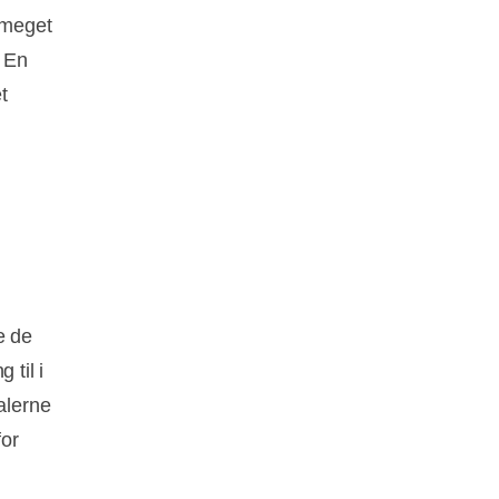
r meget
. En
t
e de
 til i
alerne
or