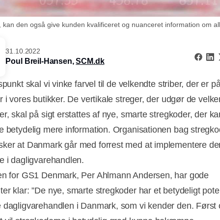
kan den også give kunden kvalificeret og nuanceret information om all
31.10.2022
Poul Breil-Hansen,
SCM.dk
spunkt skal vi vinke farvel til de velkendte striber, der er på
 i vores butikker. De vertikale streger, der udgør de velk
r, skal på sigt erstattes af nye, smarte stregkoder, der ka
e betydelig mere information. Organisationen bag stregko
ker at Danmark går med forrest med at implementere de
e i dagligvarehandlen.
en for GS1 Denmark, Per Ahlmann Andersen, har gode
er klar: ”De nye, smarte stregkoder har et betydeligt poten
 dagligvarehandlen i Danmark, som vi kender den. Først