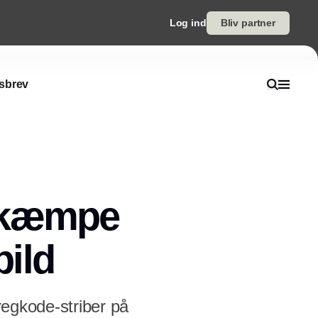
Log ind
Bliv partner
sbrev
bekæmpe
ild
regkode-striber på