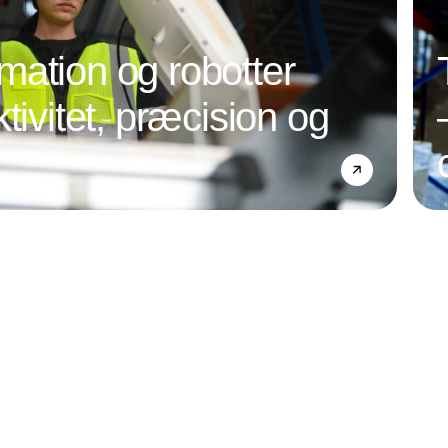
ation og robotter
tivitet, præcision og