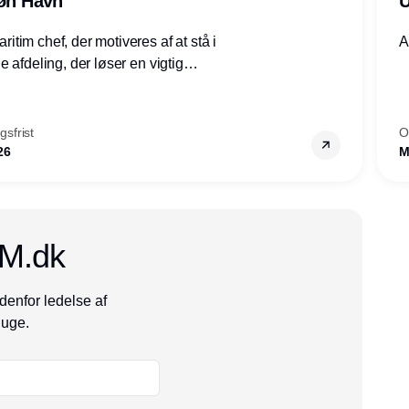
røn Havn
U
tim chef, der motiveres af at stå i
A
 afdeling, der løser en vigtig
mheder, Thyborøn by, Lemvig
vestjylland.
sfrist
O
26
M
CM.dk
denfor ledelse af
 uge.