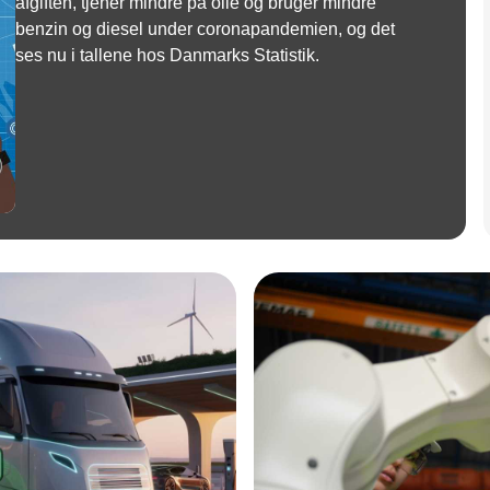
afgiften, tjener mindre på olie og bruger mindre
benzin og diesel under coronapandemien, og det
ses nu i tallene hos Danmarks Statistik.
Annonce