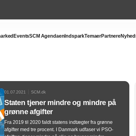
arked
Events
SCM Agendaen
Indspark
Temaer
Partnere
Nyhed
Annonce
01.07.2021
SCM.dk
Staten tjener mindre og mindre på
grønne afgifter
Fra 2019 til 2020 faldt statens indtægter fra grønne
afgifter med tre procent. I Danmark udfaser vi PSO-