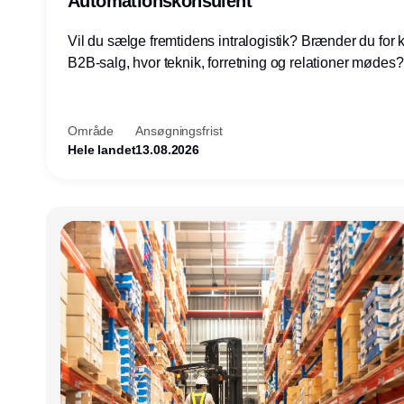
Automationskonsulent
Vil du sælge fremtidens intralogistik? Brænder du for
B2B-salg, hvor teknik, forretning og relationer mødes
du af at designe løsninger – ikke blot sælge produkter
arbejde med AGV/AMR, automation og systemintegrat
nogle af Danmarks mest spændende produktions- og
Område
Ansøgningsfrist
logistikvirksomheder?
Hele landet
13.08.2026