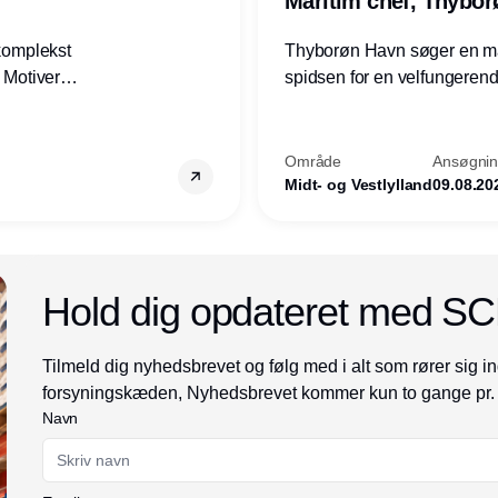
Maritim chef, Thybo
 komplekst
Thyborøn Havn søger en mari
? Motiveres
spidsen for en velfungerende
? Vil du
opgave for havnens virkso
ion hos
Kommune - og for hele Nord
Område
Ansøgning
Midt- og Vestlylland
09.08.20
Annonce
Hold dig opdateret med S
Tilmeld dig nyhedsbrevet og følg med i alt som rører sig in
forsyningskæden, Nyhedsbrevet kommer kun to gange pr.
Navn