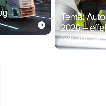
og
Tema: Autom
2026 – effek
fleksibilitet
Annonce