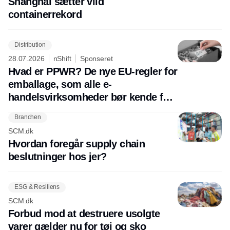
Shanghai sætter vild
containerrekord
Distribution
28.07.2026
nShift
Sponseret
Hvad er PPWR? De nye EU-regler for
emballage, som alle e-
handelsvirksomheder bør kende før
august 2026
Branchen
SCM.dk
Hvordan foregår supply chain
beslutninger hos jer?
ESG & Resiliens
SCM.dk
Forbud mod at destruere usolgte
varer gælder nu for tøj og sko