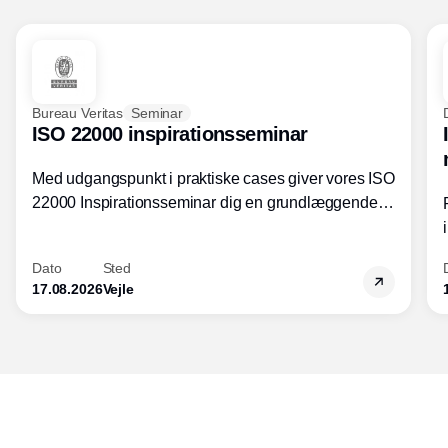
Bureau Veritas
Seminar
ISO 22000 inspirationsseminar
Med udgangspunkt i praktiske cases giver vores ISO
22000 Inspirationsseminar dig en grundlæggende
forståelse for fortolkning af ISO 22000 standardens
kravelementer og opbygning samt
Dato
Sted
fødevarestandardens integration med andre
17.08.2026
Vejle
standarder.