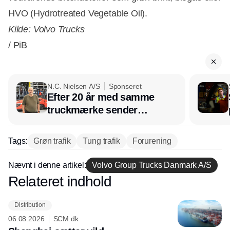
HVO (Hydrotreated Vegetable Oil).
Kilde: Volvo Trucks
/ PiB
N.C. Nielsen A/S
Sponseret
Efter 20 år med samme
truckmærke sender
lagerchef stafetten videre
hos INOX
Tags:
Grøn trafik
Tung trafik
Forurening
Nævnt i denne artikel:
Volvo Group Trucks Danmark A/S
Relateret indhold
Annonce
Distribution
06.08.2026
SCM.dk