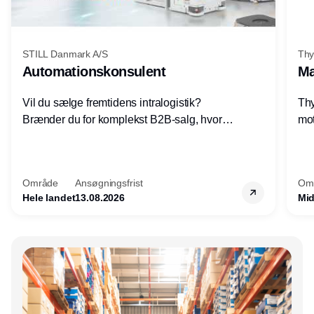
STILL Danmark A/S
Thy
Automationskonsulent
Ma
Vil du sælge fremtidens intralogistik?
Thy
Brænder du for komplekst B2B-salg, hvor
mot
teknik, forretning og relationer mødes?
vel
Motiveres du af at designe løsninger – ikke
opg
blot sælge produkter? Vil du arbejde med
Thy
Område
Ansøgningsfrist
Om
AGV/AMR, automation og
hel
Hele landet
13.08.2026
Mid
systemintegration hos nogle af Danmarks
mest spændende produktions- og
logistikvirksomheder?
Annonce