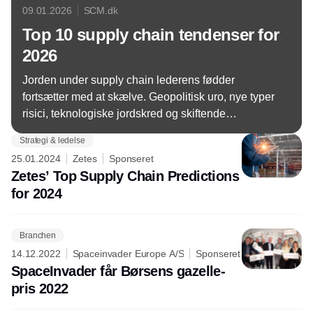
09.01.2026
SCM.dk
Top 10 supply chain tendenser for
2026
Jorden under supply chain lederens fødder
fortsætter med at skælve. Geopolitisk uro, nye typer
risici, teknologiske jordskred og skiftende
forbrugerkrav betyder, at der skal nye greb til, hvis
Strategi & ledelse
forsyningskæden skal have succes i 2026. Den
25.01.2024
Zetes
Sponseret
internationale brancheforening ASCM giver her
Zetes’ Top Supply Chain Predictions
sine allerbedste bud på hvilke toptendenser, der vil
for 2024
gælde for ledelse af forsyningskæden i 2026.
Branchen
14.12.2022
Spaceinvader Europe A/S
Sponseret
SpaceInvader får Børsens gazelle-
pris 2022