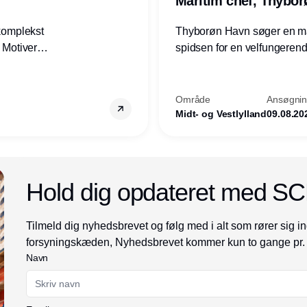
Maritim chef, Thybo
 komplekst
Thyborøn Havn søger en mari
? Motiveres
spidsen for en velfungerende
? Vil du
opgave for havnens virkso
ion hos
Kommune - og for hele Nord
Område
Ansøgning
Midt- og Vestlylland
09.08.20
Annonce
Hold dig opdateret med S
Tilmeld dig nyhedsbrevet og følg med i alt som rører sig in
forsyningskæden, Nyhedsbrevet kommer kun to gange pr.
Navn