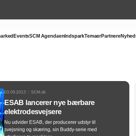
arked
Events
SCM Agendaen
Indspark
Temaer
Partnere
Nyhed
Annonce
03.09.2013
SCM.dk
ESAB lancerer nye bærbare
elektrodesvejsere
Nu udvider ESAB, der producerer udstyr til
svejsning og skæring, sin Buddy-serie med