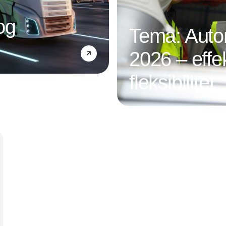
og
Tema: Autom
2026 – effek
fleksibilitet
Annonce