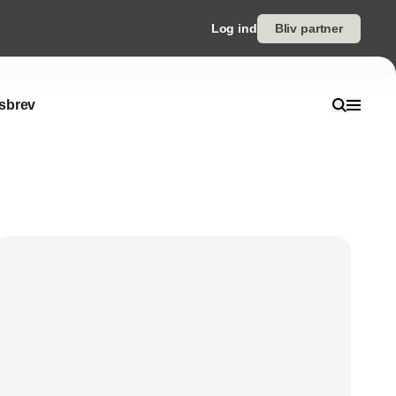
Log ind
Bliv partner
sbrev