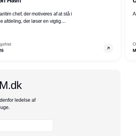
røn Havn
U
tim chef, der motiveres af at stå i
A
 afdeling, der løser en vigtig
mheder, Thyborøn by, Lemvig
vestjylland.
sfrist
O
26
M
CM.dk
denfor ledelse af
 uge.