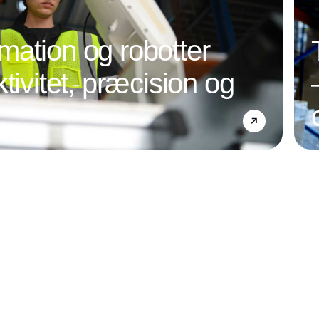
ation og robotter
tivitet, præcision og