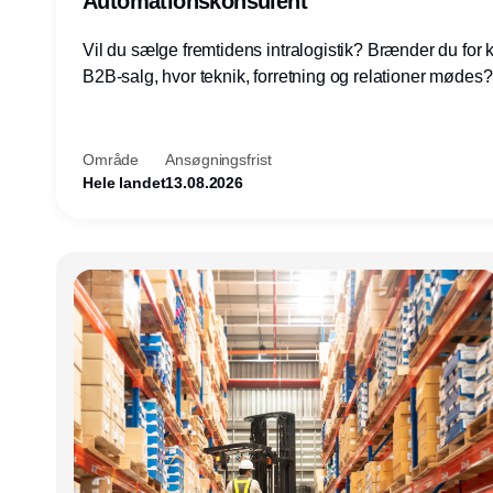
Automationskonsulent
Vil du sælge fremtidens intralogistik? Brænder du for
B2B-salg, hvor teknik, forretning og relationer mødes
du af at designe løsninger – ikke blot sælge produkter
arbejde med AGV/AMR, automation og systemintegrat
nogle af Danmarks mest spændende produktions- og
Område
Ansøgningsfrist
logistikvirksomheder?
Hele landet
13.08.2026