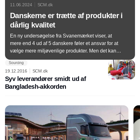
11.06.2024
SCM.dk
Danskerne er trætte af produkter i
dårlig kvalitet
En ny undersøgelse fra Svanemærket viser, at
mere end 4 ud af 5 danskere føler et ansvar for at
vælge mere miljøvenlige produkter. Men det kan
være svært i hverdagen. Bl.a. mener en stor del af
Sourcing
danskerne, at mange produkter bevidst er designet
19.12.2016
SCM.dk
til at have en kort levetid og til ikke at kunne
Syv leverandører smidt ud af
repareres.
Bangladesh-akkorden
Annonce