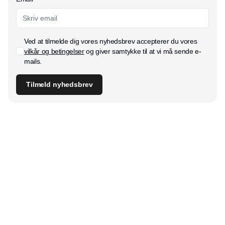
Ved at tilmelde dig vores nyhedsbrev accepterer du vores
vilkår og betingelser
og giver samtykke til at vi må sende e-
mails.
Tilmeld nyhedsbrev
Udgiver
Horisont Gruppen a/s
Strandlodsvej 44
2300 København S
Telefon:
53506060
www.horisontgruppen.dk