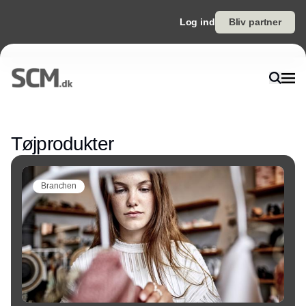
Log ind
Bliv partner
Annonce
Tøjprodukter
Branchen