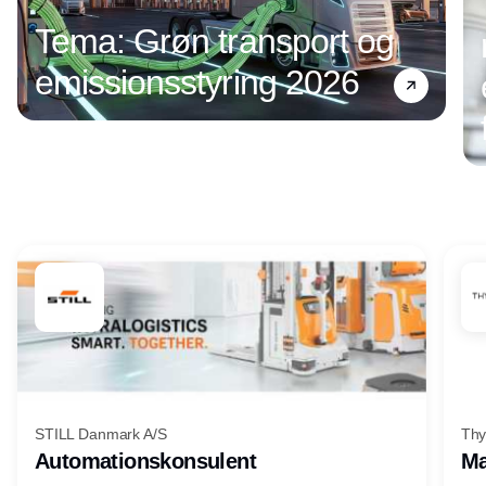
Tema: Grøn transport og
emissionsstyring 2026
Annonce
STILL Danmark A/S
Thy
Automationskonsulent
Ma