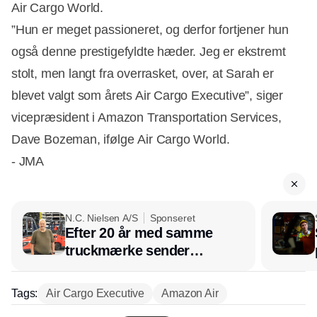
Air Cargo World.
”Hun er meget passioneret, og derfor fortjener hun
også denne prestigefyldte hæder. Jeg er ekstremt
stolt, men langt fra overrasket, over, at Sarah er
blevet valgt som årets Air Cargo Executive”, siger
vicepræsident i Amazon Transportation Services,
Dave Bozeman, ifølge Air Cargo World.
- JMA
N.C. Nielsen A/S
Sponseret
Efter 20 år med samme
truckmærke sender
lagerchef stafetten videre
hos INOX
Tags:
Air Cargo Executive
Amazon Air