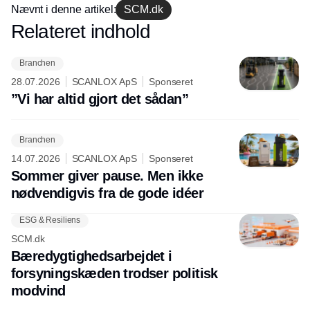
Nævnt i denne artikel:
SCM.dk
Relateret indhold
Annonce
Branchen
28.07.2026
SCANLOX ApS
Sponseret
”Vi har altid gjort det sådan”
Branchen
14.07.2026
SCANLOX ApS
Sponseret
Sommer giver pause. Men ikke
nødvendigvis fra de gode idéer
ESG & Resiliens
SCM.dk
Bæredygtighedsarbejdet i
forsyningskæden trodser politisk
modvind