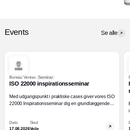
Events
Se alle
Bureau Veritas
Seminar
ISO 22000 inspirationsseminar
Med udgangspunkt i praktiske cases giver vores ISO
22000 Inspirationsseminar dig en grundlæggende
forståelse for fortolkning af ISO 22000 standardens
kravelementer og opbygning samt
Dato
Sted
fødevarestandardens integration med andre
17.08.2026
Vejle