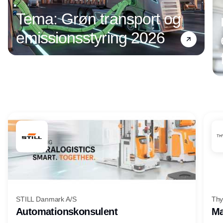
Tema: Grøn transport og
emissionsstyring 2026
Annonce
STILL Danmark A/S
Thy
Automationskonsulent
Ma