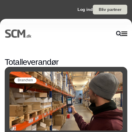
Log ind
Bliv partner
Annonce
Totalleverandør
Branchen