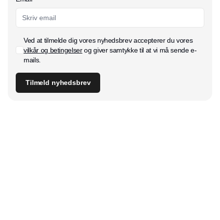
Ved at tilmelde dig vores nyhedsbrev accepterer du vores
vilkår og betingelser
og giver samtykke til at vi må sende e-
mails.
Tilmeld nyhedsbrev
Udgiver
Horisont Gruppen a/s
Strandlodsvej 44
2300 København S
Telefon:
53506060
www.horisontgruppen.dk