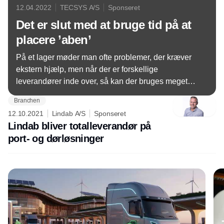
12.04.2022
TECSYS A/S
Sponseret
Det er slut med at bruge tid på at
placere ’aben’
På et lager møder man ofte problemer, der kræver
ekstern hjælp, men når der er forskellige
leverandører inde over, så kan der bruges meget
lang tid på at finde den rette leverandør til at løse
Branchen
problemet.
12.10.2021
Lindab A/S
Sponseret
Lindab bliver totalleverandør på
port- og dørløsninger
Annonce