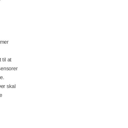
emer
til at
 sensorer
e.
er skal
e