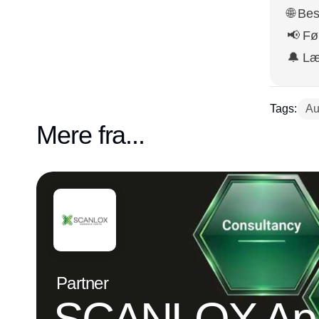
🌐 Be
📢 Fø
🔔 L
Tags:
Au
Mere fra...
Partner
SCANLOX Ap