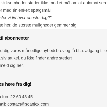
e virksomheder starter ikke med et mål om at automatisere 
er med én enkelt spørgsmål:
ster vi tid hver eneste dag?”
fte her, de største muligheder gemmer sig.
til abonnenter
ld dig vores månedlige nyhedsbrev og få bl.a. adgang til 
usiv artikel, du ikke finder andre steder!
lmeld dig her.
s høre fra dig!
lefon: 22 60 43 45
ail: contact@scanlox.com