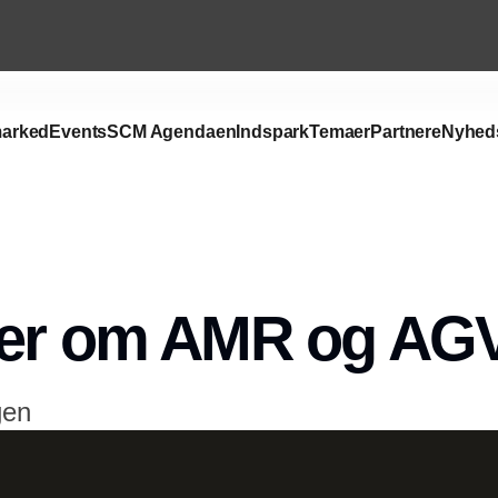
arked
Events
SCM Agendaen
Indspark
Temaer
Partnere
Nyhed
ter om AMR og AG
gen