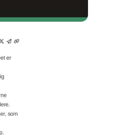
et er
ig
rne
dere.
ser, som
p.