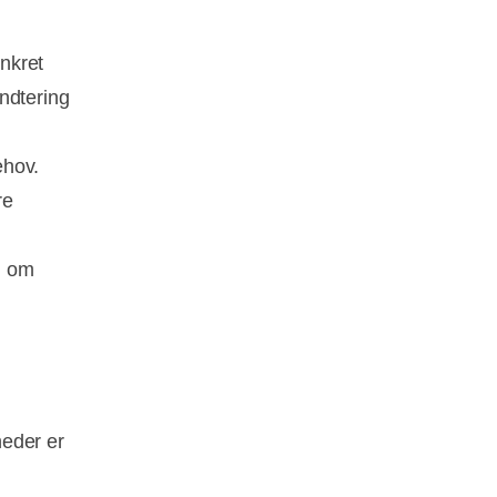
nkret
ndtering
ehov.
re
n om
heder er