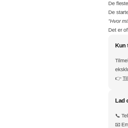
De flest
De start
”Hvor mi
Det er o
Kun 
Tilme
ekskl
👉
Ti
Lad o
📞 Te
📧 Em