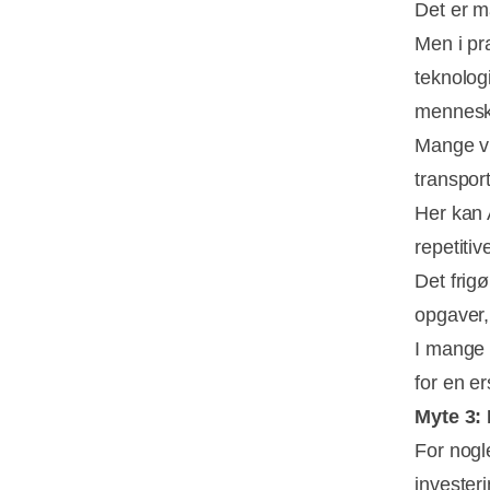
Det er m
Men i pr
teknolog
menneske
Mange vi
transpor
Her kan 
repetitiv
Det frigø
opgaver,
I mange 
for en er
Myte 3: 
For nogl
invester