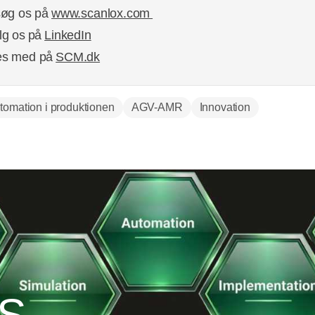
søg os på
www.scanlox.com
lg os på
LinkedIn
æs med på
SCM.dk
tomation i produktionen
AGV-AMR
Innovation
S