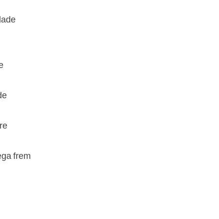
 lade
e
de
re
ega frem