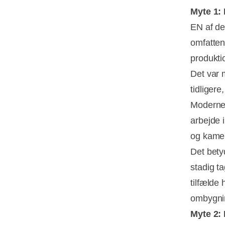
Myte 1:
EN af de
omfatten
produkti
Det var 
tidligere
Moderne
arbejde i
og kamer
Det bety
stadig t
tilfælde
ombygni
Myte 2: 