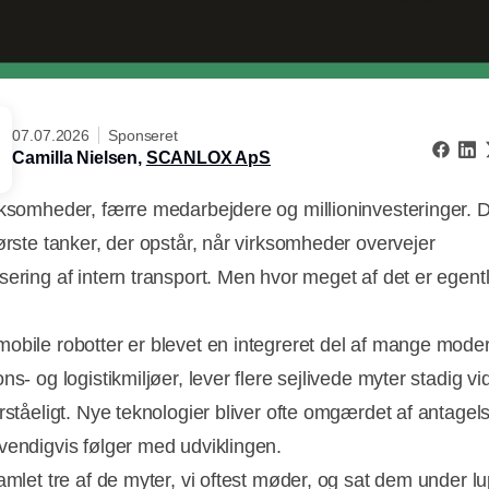
07.07.2026
Sponseret
Camilla Nielsen,
SCANLOX ApS
rksomheder, færre medarbejdere og millioninvesteringer. D
første tanker, der opstår, når virksomheder overvejer
sering af intern transport. Men hvor meget af det er egentl
obile robotter er blevet en integreret del af mange mode
ns- og logistikmiljøer, lever flere sejlivede myter stadig vi
orståeligt. Nye teknologier bliver ofte omgærdet af antagel
vendigvis følger med udviklingen.
amlet tre af de myter, vi oftest møder, og sat dem under lu