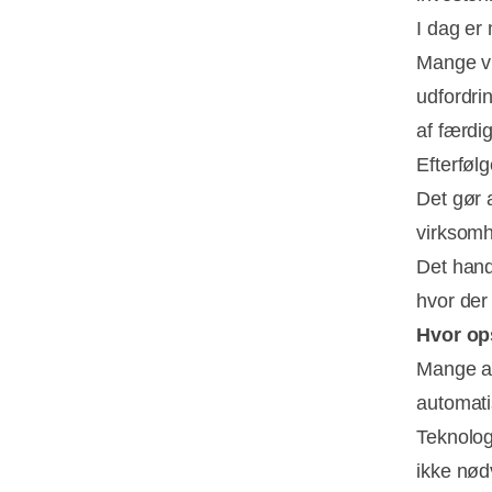
I dag er
Mange vi
udfordri
af færdig
Efterføl
Det gør 
virksomh
Det hand
hvor der
Hvor op
Mange af
automati
Teknolog
ikke nød