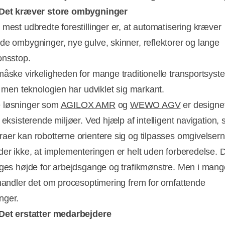
 Det kræver store ombygninger
 mest udbredte forestillinger er, at automatisering kræver
de ombygninger, nye gulve, skinner, reflektorer og lange
onsstop.
måske virkeligheden for mange traditionelle transportsyst
, men teknologien har udviklet sig markant.
 løsninger som
AGILOX AMR
og
WEWO AGV
er designet 
 eksisterende miljøer. Ved hjælp af intelligent navigation,
aer kan robotterne orientere sig og tilpasses omgivelsern
der ikke, at implementeringen er helt uden forberedelse. D
ages højde for arbejdsgange og trafikmønstre. Men i mang
 handler det om procesoptimering frem for omfattende
nger.
Det erstatter medarbejdere