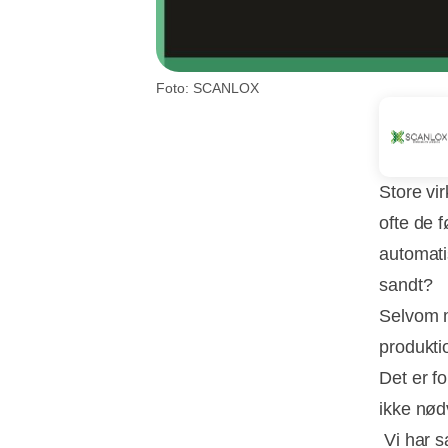
Foto: SCANLOX
Store vi
ofte de 
automati
sandt?
Selvom m
produktio
Det er f
ikke nød
Vi har s