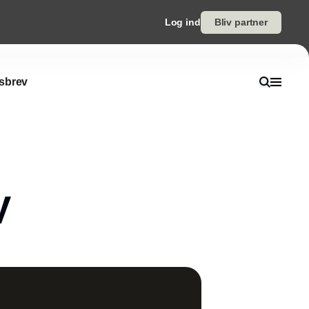
Log ind
Bliv partner
sbrev
V