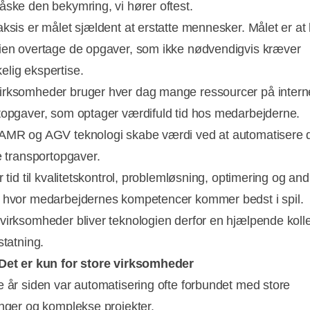
åske den bekymring, vi hører oftest.
aksis er målet sjældent at erstatte mennesker. Målet er at
ien overtage de opgaver, som ikke nødvendigvis kræver
lig ekspertise.
rksomheder bruger hver dag mange ressourcer på intern
topgaver, som optager værdifuld tid hos medarbejderne.
AMR og AGV teknologi skabe værdi ved at automatisere 
e transportopgaver.
r tid til kvalitetskontrol, problemløsning, optimering og and
 hvor medarbejdernes kompetencer kommer bedst i spil.
virksomheder bliver teknologien derfor en hjælpende koll
statning.
Det er kun for store virksomheder
e år siden var automatisering ofte forbundet med store
inger og komplekse projekter.