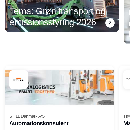
Tema: Grøn transport og
emissionsstyring 2026
Annonce
STILL Danmark A/S
Thy
Automationskonsulent
Ma