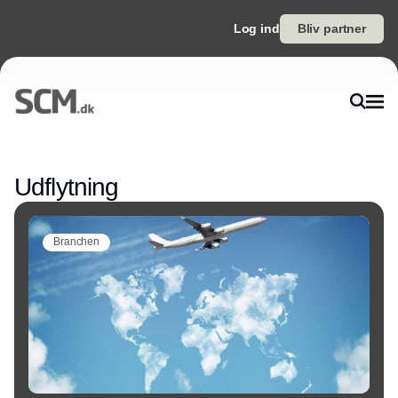
Log ind
Bliv partner
Annonce
Udflytning
Branchen