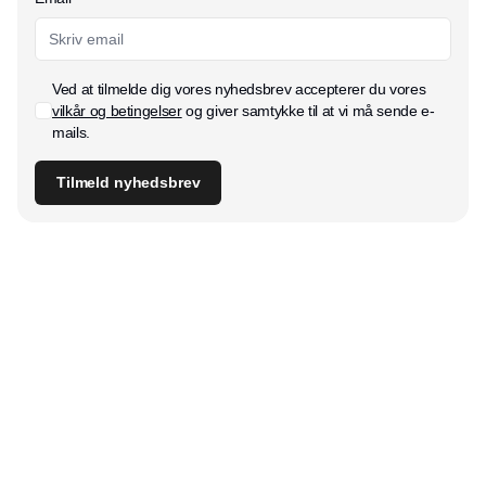
Ved at tilmelde dig vores nyhedsbrev accepterer du vores
vilkår og betingelser
og giver samtykke til at vi må sende e-
mails.
Tilmeld nyhedsbrev
Udgiver
Horisont Gruppen a/s
Strandlodsvej 44
2300 København S
Telefon:
53506060
www.horisontgruppen.dk