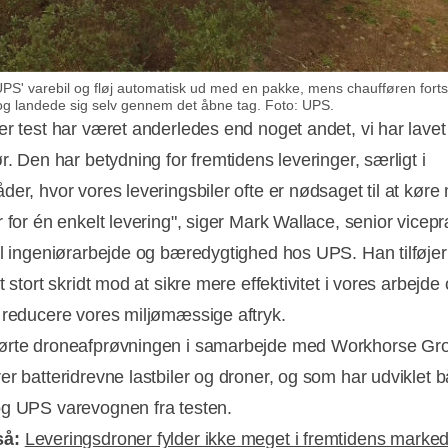
UPS' varebil og fløj automatisk ud med en pakke, mens chaufføren fortsat
n og landede sig selv gennem det åbne tag. Foto: UPS.
er test har været anderledes end noget andet, vi har lave
r. Den har betydning for fremtidens leveringer, særligt i
der, hvor vores leveringsbiler ofte er nødsaget til at kør
r for én enkelt levering", siger Mark Wallace, senior vicep
al ingeniørarbejde og bæredygtighed hos UPS. Han tilføjer
t stort skridt mod at sikre mere effektivitet i vores arbejde
 reducere vores miljømæssige aftryk.
ørte droneafprøvningen i samarbejde med Workhorse Gro
er batteridrevne lastbiler og droner, og som har udviklet 
g UPS varevognen fra testen.
så:
Leveringsdroner fylder ikke meget i fremtidens marke