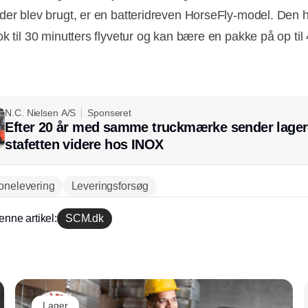
der blev brugt, er en batteridreven HorseFly-model. Den 
k til 30 minutters flyvetur og kan bære en pakke på op til 
N.C. Nielsen A/S
Sponseret
Efter 20 år med samme truckmærke sender lager
stafetten videre hos INOX
onelevering
Leveringsforsøg
enne artikel:
SCM.dk
Annonce
Lager