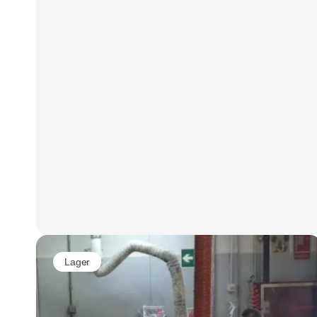
arbejdsmiljø, kapacitet og fremtidige
serviceomkostninger. Derfor bør valget ikke
kun baseres på model, pris og leveringstid.
Den tekniske stand, dokumentationen og
truckens faktiske anvendelse er mindst lige så
vigtig.
Lager