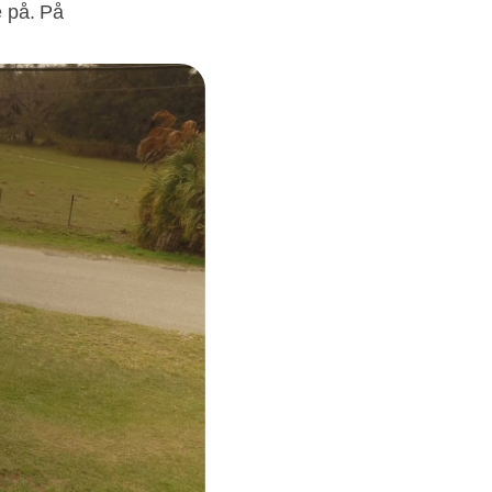
e på. På