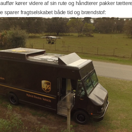
hauffør kører videre af sin rute og håndterer pakker tætter
Annonce
 sparer fragtselskabet både tid og brændstof: