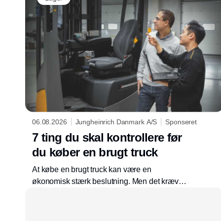
06.08.2026
Jungheinrich Danmark A/S
Sponseret
7 ting du skal kontrollere før
du køber en brugt truck
At købe en brugt truck kan være en
økonomisk stærk beslutning. Men det kræver,
at du ved, hvad du skal kigge efter. En brugt
truck er ikke bare en lavere anskaffelsespris.
Den er også en investering i driftssikkerhed,