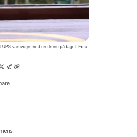
get UPS-varevogn med en drone på taget. Foto:
 bare
l
, mens