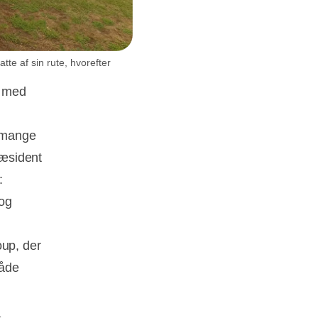
te af sin rute, hvorefter
t med
e mange
ræsident
:
 og
up, der
både
d