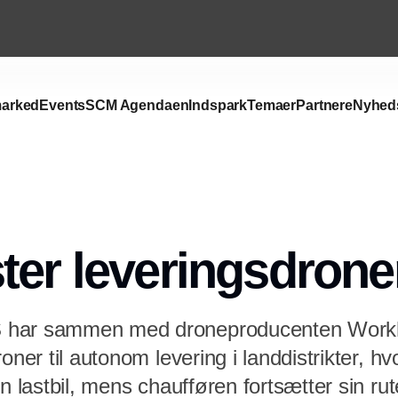
arked
Events
SCM Agendaen
Indspark
Temaer
Partnere
Nyhed
Annonce
ter leveringsdrone
 har sammen med droneproducenten Work
oner til autonom levering i landdistrikter, hv
en lastbil, mens chaufføren fortsætter sin rut