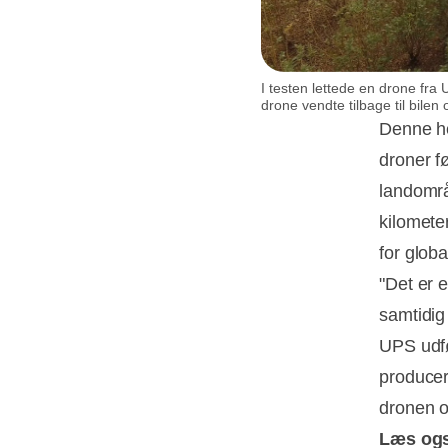
I testen lettede en drone fra 
drone vendte tilbage til bile
Denne h
droner fø
landområ
kilomete
for glob
"Det er e
samtidig
UPS udf
producer
dronen o
Læs og