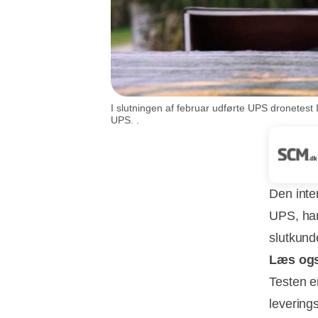
I slutningen af februar udførte UPS dronetest
UPS. .
Den inte
UPS, har 
slutkund
Læs og
Testen er
levering