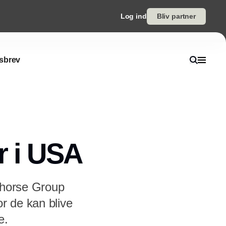
Log ind
Bliv partner
sbrev
r i USA
horse Group
or de kan blive
e.