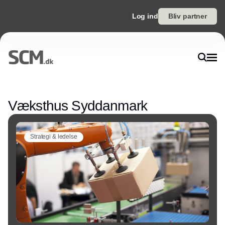
Log ind
Bliv partner
Annonce
Væksthus Syddanmark
Strategi & ledelse