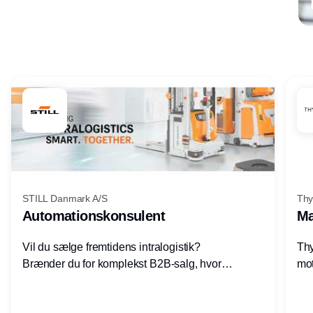
Annonce
STILL Danmark A/S
Thy
Automationskonsulent
Ma
Vil du sælge fremtidens intralogistik?
Thy
Brænder du for komplekst B2B-salg, hvor
mot
teknik, forretning og relationer mødes?
vel
Motiveres du af at designe løsninger – ikke
opg