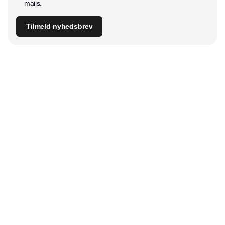
mails.
Tilmeld nyhedsbrev
Udgiver
Horisont Gruppen a/s
Strandlodsvej 44
2300 København S
Telefon:
53506060
www.horisontgruppen.dk
Indhold
Digital & tech
Produktion
Jobmarked
Distribution
Sourcing
Partnere