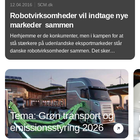
12.04.2016
SCM.dk
Robotvirksomheder vil indtage nye
markeder  sammen
Herhjemme er de konkurrenter, men i kampen for at
stå stærkere på udenlandske eksportmarkeder står
danske robotvirksomheder sammen. Det sker
gennem det nye projekt RoboExport.
Annonce
Tema: Grøn transport og
emissionsstyring 2026