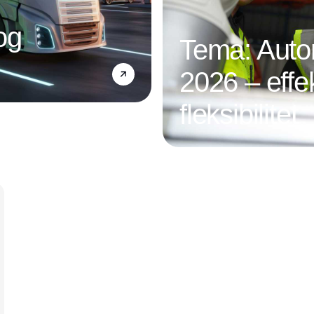
og
Tema: Autom
2026 – effek
fleksibilitet
Annonce