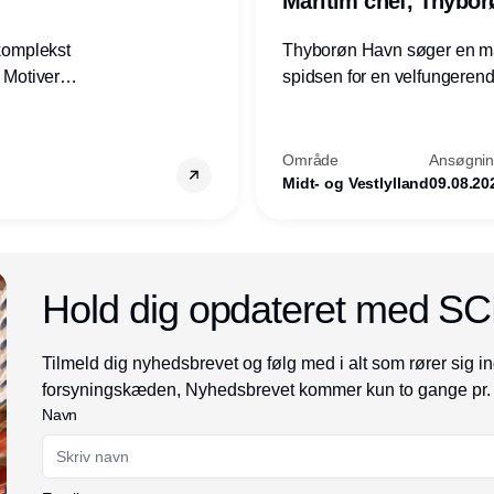
Maritim chef, Thybo
 komplekst
Thyborøn Havn søger en mari
? Motiveres
spidsen for en velfungerende
? Vil du
opgave for havnens virkso
ion hos
Kommune - og for hele Nord
Område
Ansøgning
Midt- og Vestlylland
09.08.20
Annonce
Hold dig opdateret med S
Tilmeld dig nyhedsbrevet og følg med i alt som rører sig in
forsyningskæden, Nyhedsbrevet kommer kun to gange pr.
Navn