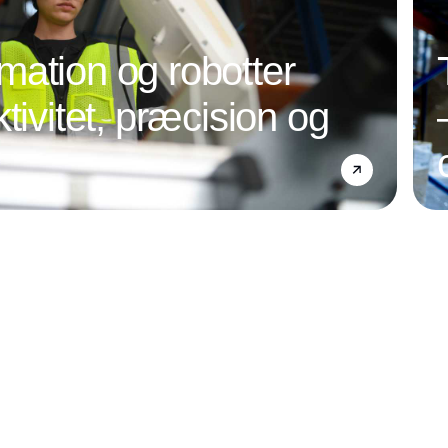
ation og robotter
tivitet, præcision og