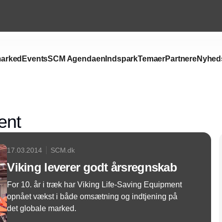
arked
Events
SCM Agendaen
Indspark
Temaer
Partnere
Nyhed
Annonce
ent
17.03.2014
SCM.dk
Viking leverer godt årsregnskab
For 10. år i træk har Viking Life-Saving Equipment
opnået vækst i både omsætning og indtjening på
det globale marked.