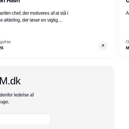
røn Havn
U
tim chef, der motiveres af at stå i
A
 afdeling, der løser en vigtig
mheder, Thyborøn by, Lemvig
vestjylland.
sfrist
O
26
M
CM.dk
denfor ledelse af
 uge.