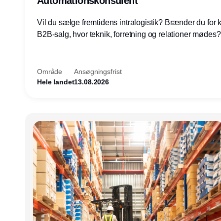
Automationskonsulent
Vil du sælge fremtidens intralogistik? Brænder du for
B2B-salg, hvor teknik, forretning og relationer mødes
du af at designe løsninger – ikke blot sælge produkter
arbejde med AGV/AMR, automation og systemintegrat
nogle af Danmarks mest spændende produktions- og
Område
Ansøgningsfrist
logistikvirksomheder?
Hele landet
13.08.2026