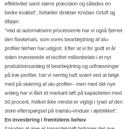
effektivitet samt større præcision og således en
bedre kvalitet”, fortæller direktør Kristian Orluff og
tilføjer:
”Ved at automatisere processerne har vi også fjernet
den flaskehals, som vores bearbejdning af alu-
profiler førhen har udgjort. Efter at vi for godt et år
siden investerede et tocifret millionbeløb i et nyt
produktionsanlæg til bearbejdning og udfræsninger
på træ-profiler, har vi nemlig haft svært ved at følge
med på skæring af alu-profiler– men med det nye
anlæg har vi fået et markant løft på kapaciteten med
50 procent, hvilket ikke mindst er vigtigt i lyset af den
store efterspørgsel på træ/alu-vinduer i øjeblikket”.
En investering i fremtidens behov
Foruden at give et kapacitetsløft bidrager det nye