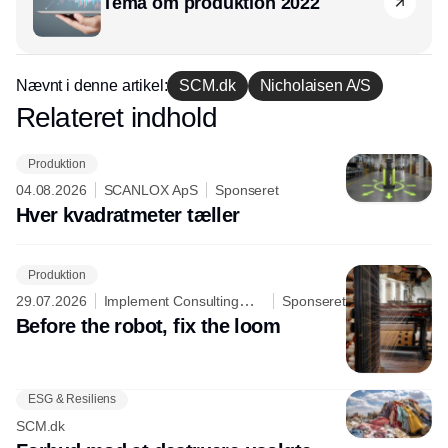
Tema om produktion 2022
Nævnt i denne artikel:
SCM.dk
Nicholaisen A/S
Relateret indhold
Annonce
Produktion
04.08.2026
SCANLOX ApS
Sponseret
Hver kvadratmeter tæller
Produktion
29.07.2026
Implement Consulting
Sponseret
Group
Before the robot, fix the loom
ESG & Resiliens
SCM.dk