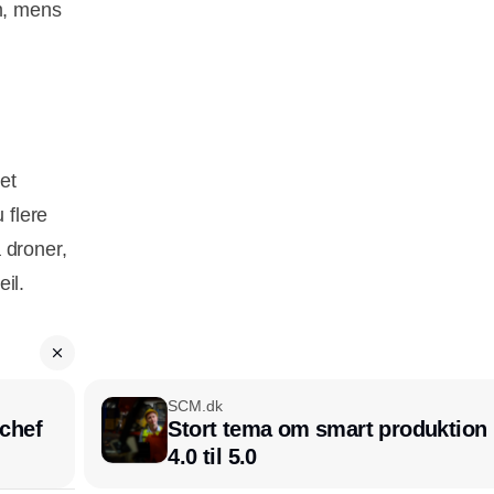
em, mens
et
 flere
 droner,
il.
SCM.dk
chef
Stort tema om smart produktion i
4.0 til 5.0