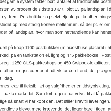
et gamle system falder bort  antallet af traditionelle post
sten 95 procent de sidste 10 år til blot 13 på landsplan i d
t nyt frem. Postbutikker og selvbetjente pakkeafhentnings
 stedet op med stadig kortere mellemrum, så der pt. er om
eder på landsplan, hvor man som nethandlende kan hente
rdelt på knap 1100 postbutikker (miniposthuse placeret i e
ked, på en tankstation el. lign) og 475 pakkebokse i Post
regi, 1250 GLS-pakkeshops og 450 Swipbox-lokaliteter,
 afhentningssteder er et udtryk for den trend, der præge
 i dag.
rnes krav til fleksibilitet og valgfrihed er en tidstypisk ting,
 i pakkemarkedet. Som forbrugere har vi lyst til at få pakk
ige så snart vi har købt den. Det stiller krav til leveringen.
vendigvis blevet mere krævende, det ligger bare i tiden, at