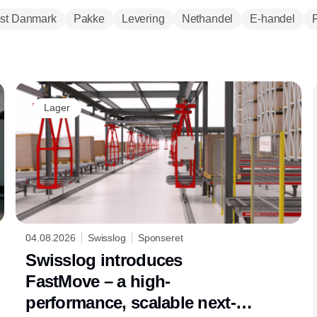
st Danmark
Pakke
Levering
Nethandel
E-handel
Annonce
Lager
04.08.2026
Swisslog
Sponseret
Swisslog introduces
FastMove – a high-
performance, scalable next-