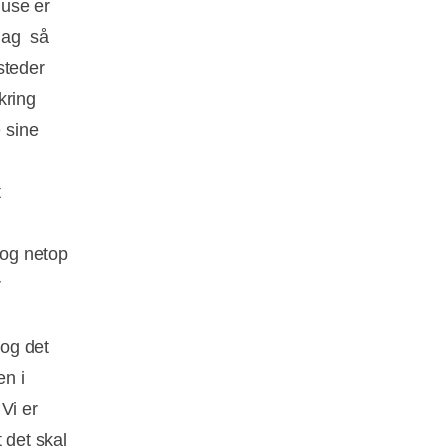
huse er
ag  så
steder
kring
 sine
t
 og netop
r
 og det
en i
 Vi er
 det skal