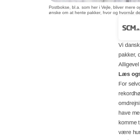
Postbokse, bl.a. som her i Vejle, bliver mer
ønske om at hente pakker, hvor og hvornår det 
Vi dansk
pakker, d
Alligeve
Læs og
For selv
rekordhø
omdrejni
have meg
komme til
være hu