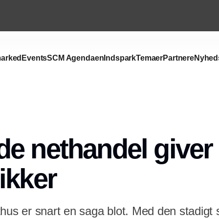
arked
Events
SCM Agendaen
Indspark
Temaer
Partnere
Nyhed
Annonce
e nethandel giver 
ikker
hus er snart en saga blot. Med den stadigt 