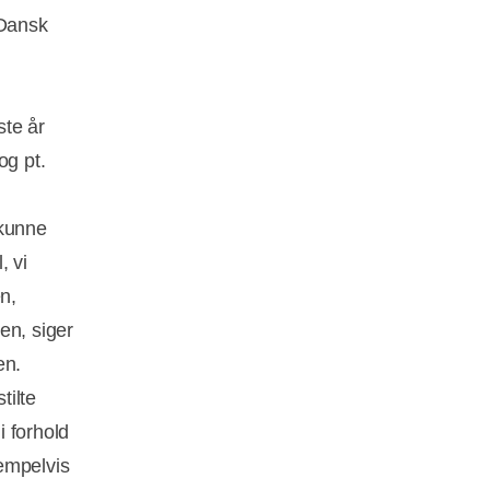
 Dansk
ste år
og pt.
 kunne
, vi
n,
n, siger
en.
tilte
i forhold
sempelvis