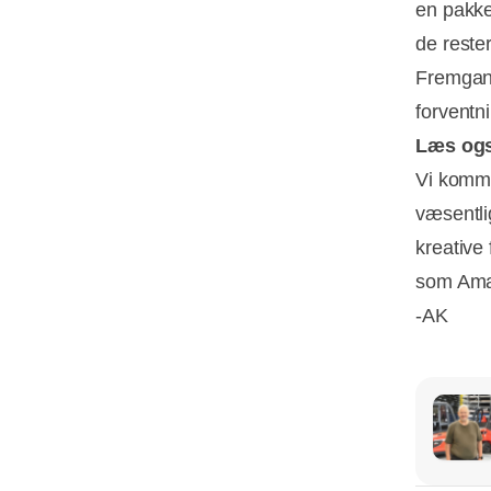
en pakke
de rester
Fremgang
forventni
Læs og
Vi komme
væsentlig
kreative
som Amaz
-AK