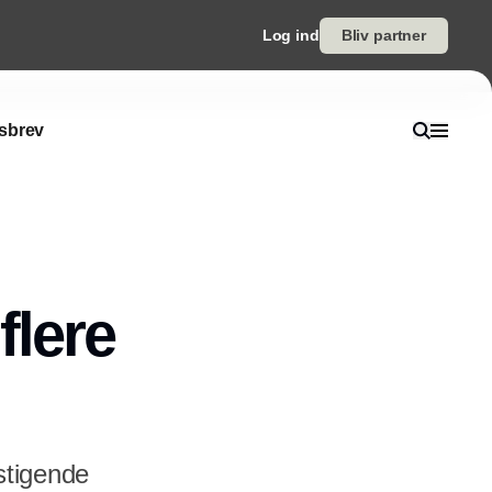
Log ind
Bliv partner
sbrev
flere
stigende