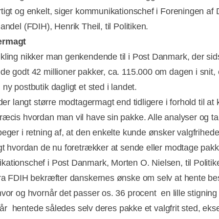
tigt og enkelt, siger kommunikationschef i Foreningen af
andel (FDIH), Henrik Theil, til Politiken.
ermagt
kling nikker man genkendende til i Post Danmark, der sid
de godt 42 millioner pakker, ca. 115.000 om dagen i snit, 
ny postbutik dagligt et sted i landet.
 der langt større modtagermagt end tidligere i forhold til at
ræcis hvordan man vil have sin pakke. Alle analyser og tal
peger i retning af, at den enkelte kunde ønsker valgfrihede
igt hvordan de nu foretrækker at sende eller modtage pakke
ationschef i Post Danmark, Morten O. Nielsen, til Politik
fra FDIH bekræfter danskernes ønske om selv at hente bes
vor og hvornår det passer os. 36 procent  en lille stigning 
e år  hentede således selv deres pakke et valgfrit sted, ek