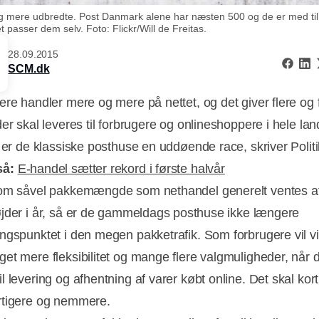
e og mere udbredte. Post Danmark alene har næsten 500 og de er med t
passer dem selv. Foto: Flickr/Will de Freitas.
28.09.2015
SCM.dk
ere handler mere og mere på nettet, og det giver flere og 
er skal leveres til forbrugere og onlineshoppere i hele lan
l er de klassiske posthuse en uddøende race, skriver Polit
så:
E-handel sætter rekord i første halvår
om såvel pakkemængde som nethandel generelt ventes a
jder i år, så er de gammeldags posthuse ikke længere
ngspunktet i den megen pakketrafik. Som forbrugere vil v
Annonce
et mere fleksibilitet og mange flere valgmuligheder, når 
 levering og afhentning af varer købt online. Det skal kort 
rtigere og nemmere.