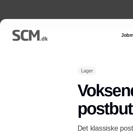
Jobm
Lager
Voksend
postbut
Det klassiske post