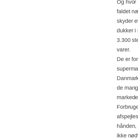
Og hvor d
faldet næ
skyder e
dukker i
3.300 st
varer.
De er fo
supermar
Danmark-
de mange
markedet
Forbruge
afspejles
hånden, l
ikke nød