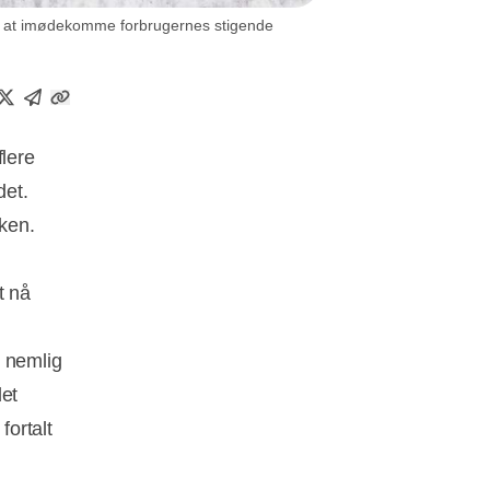
il at imødekomme forbrugernes stigende
flere
det.
iken.
t nå
i nemlig
det
fortalt