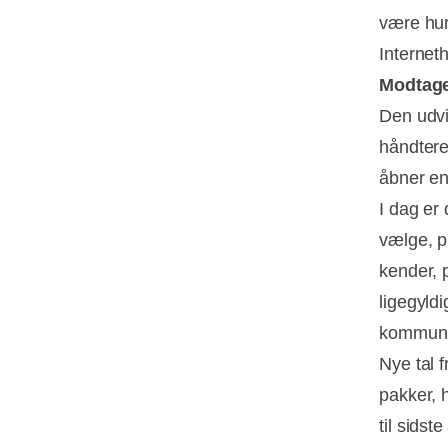
være hur
Interneth
Modtag
Den udvi
håndtere
åbner en 
I dag er
vælge, p
kender, 
ligegyld
kommunik
Nye tal 
pakker, h
til sidst