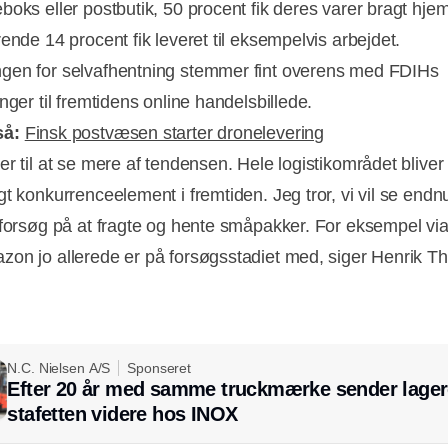
boks eller postbutik, 50 procent fik deres varer bragt hj
ende 14 procent fik leveret til eksempelvis arbejdet.
en for selvafhentning stemmer fint overens med FDIHs
nger til fremtidens online handelsbillede.
så:
Finsk postvæsen starter dronelevering
r til at se mere af tendensen. Hele logistikområdet bliver 
t konkurrenceelement i fremtiden. Jeg tror, vi vil se endnu
 forsøg på at fragte og hente småpakker. For eksempel via
on jo allerede er på forsøgsstadiet med, siger Henrik The
N.C. Nielsen A/S
Sponseret
Efter 20 år med samme truckmærke sender lager
stafetten videre hos INOX