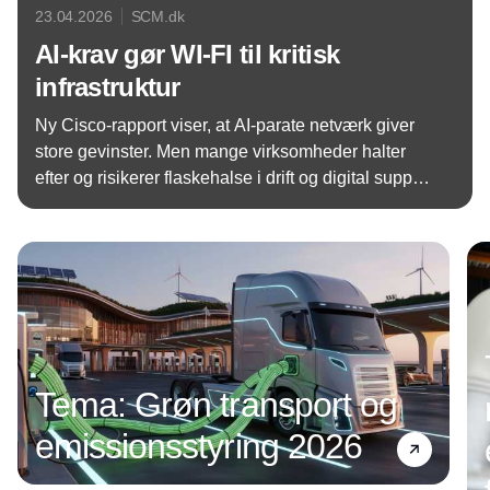
23.04.2026
SCM.dk
AI-krav gør WI-FI til kritisk
infrastruktur
Ny Cisco-rapport viser, at AI-parate netværk giver
store gevinster. Men mange virksomheder halter
efter og risikerer flaskehalse i drift og digital supply
chain.
Annonce
Tema: Grøn transport og
emissionsstyring 2026