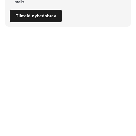
mails.
Tilmeld nyhedsbrev
Udgiver
Horisont Gruppen a/s
Strandlodsvej 44
2300 København S
Telefon:
53506060
www.horisontgruppen.dk
Indhold
Digital & tech
Produktion
Jobmarked
Distribution
Sourcing
Partnere