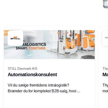
Annonce
STILL Danmark A/S
Thy
Automationskonsulent
Ma
Vil du sælge fremtidens intralogistik?
Thy
Brænder du for komplekst B2B-salg, hvor
mot
teknik, forretning og relationer mødes?
vel
Motiveres du af at designe løsninger – ikke
opg