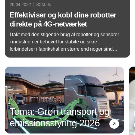
20.04.2022
SCM.dk
Effektiviser og kobl dine robotter
direkte på 4G-netværket
I takt med den stigende brug af robotter og sensorer
i industrien er behovet for stabile og sikre
forbindelser i fabrikshallen større end nogensinde.
Derfor gør MiR og Telenor det nu muligt for
Annonce
produktionsvirksomheder at koble deres robotter
direkte på Telenors 4G-netværk som et mere sikkert
og effektivt alternativ til de Wi-Fi-forbindelser, som
mange bruger i dag.
Tema: Grøn transport og
emissionsstyring 2026