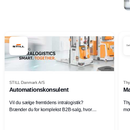
Annonce
STILL Danmark A/S
Thy
Automationskonsulent
Ma
Vil du sælge fremtidens intralogistik?
Thy
Brænder du for komplekst B2B-salg, hvor
mot
teknik, forretning og relationer mødes?
vel
Motiveres du af at designe løsninger – ikke
opg