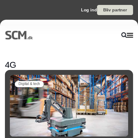
Log ind
Bliv partner
Annonce
4G
Digital & tech