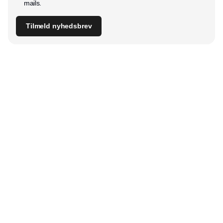
mails.
Tilmeld nyhedsbrev
Udgiver
Horisont Gruppen a/s
Strandlodsvej 44
2300 København S
Telefon:
53506060
www.horisontgruppen.dk
Indhold
Digital & tech
Produktion
Jobmarked
Distribution
Sourcing
Partnere