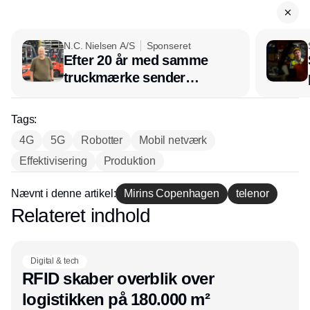
N.C. Nielsen A/S
Sponseret
Efter 20 år med samme
truckmærke sender
lagerchef stafetten videre
hos INOX
Tags:
4G
5G
Robotter
Mobil netværk
Effektivisering
Produktion
Nævnt i denne artikel:
Mirins Copenhagen
telenor
Relateret indhold
Annonce
Digital & tech
RFID skaber overblik over
logistikken på 180.000 m²