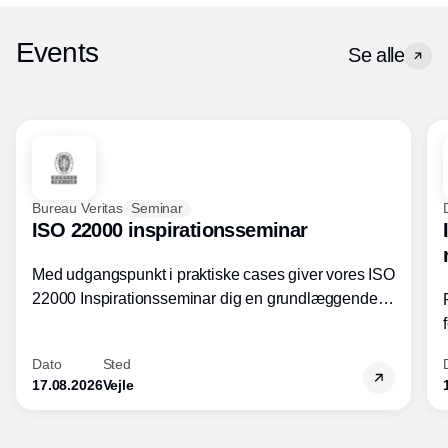
Events
Se alle
Bureau Veritas
Seminar
ISO 22000 inspirationsseminar
Med udgangspunkt i praktiske cases giver vores ISO
22000 Inspirationsseminar dig en grundlæggende
forståelse for fortolkning af ISO 22000 standardens
kravelementer og opbygning samt
Dato
Sted
fødevarestandardens integration med andre
17.08.2026
Vejle
standarder.