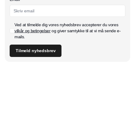
Ved at tilmelde dig vores nyhedsbrev accepterer du vores
vilkår og betingelser
og giver samtykke til at vi må sende e-
mails.
Tilmeld nyhedsbrev
Udgiver
Horisont Gruppen a/s
Strandlodsvej 44
2300 København S
Telefon:
53506060
www.horisontgruppen.dk