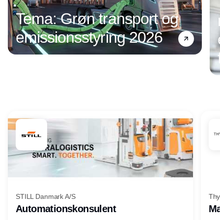
Tema: Grøn transport og
emissionsstyring 2026
Annonce
STILL Danmark A/S
Thy
Automationskonsulent
Ma