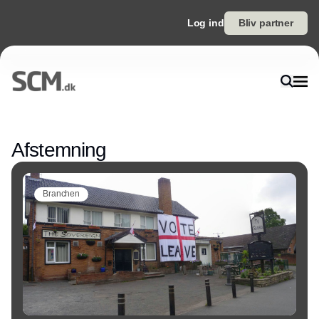
Log ind
Bliv partner
Annonce
Afstemning
Branchen