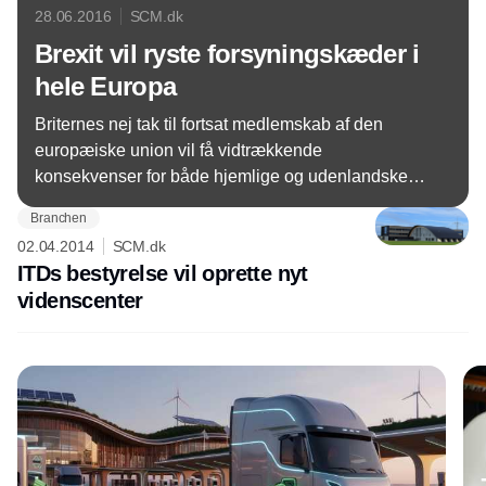
28.06.2016
SCM.dk
Brexit vil ryste forsyningskæder i
hele Europa
Briternes nej tak til fortsat medlemskab af den
europæiske union vil få vidtrækkende
konsekvenser for både hjemlige og udenlandske
virksomheder inden for shipping og logistik. Mærsk
Branchen
og DSV mærker allerede effekten.
02.04.2014
SCM.dk
ITDs bestyrelse vil oprette nyt
videnscenter
Annonce