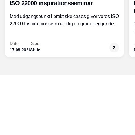
ISO 22000 inspirationsseminar
Med udgangspunkt i praktiske cases giver vores ISO
22000 Inspirationsseminar dig en grundlæggende
forståelse for fortolkning af ISO 22000 standardens
kravelementer og opbygning samt
Dato
Sted
fødevarestandardens integration med andre
17.08.2026
Vejle
standarder.
Udgiver
Horisont Gruppen a/s
Strandlodsvej 44
2300 København S