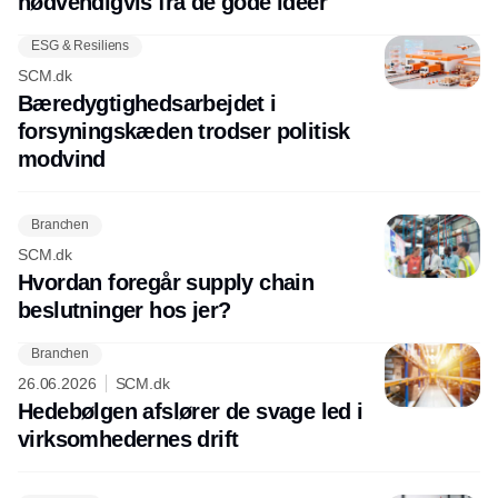
nødvendigvis fra de gode idéer
ESG & Resiliens
SCM.dk
Bæredygtighedsarbejdet i
forsyningskæden trodser politisk
modvind
Branchen
SCM.dk
Hvordan foregår supply chain
beslutninger hos jer?
Branchen
26.06.2026
SCM.dk
Hedebølgen afslører de svage led i
virksomhedernes drift