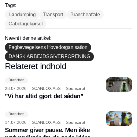
hos INOX
Tags:
Løndumping
Transport
Brancheaftale
Cabotagekørsel
Nævnt i denne artikel:
Fagbevægelsens Hovedorganisation
DANSK ARBEJDSGIVERFORENING
Relateret indhold
Annonce
Branchen
28.07.2026
SCANLOX ApS
Sponseret
”Vi har altid gjort det sådan”
Branchen
14.07.2026
SCANLOX ApS
Sponseret
Sommer giver pause. Men ikke