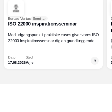
Bureau Veritas
Seminar
ISO 22000 inspirationsseminar
Med udgangspunkt i praktiske cases giver vores ISO
22000 Inspirationsseminar dig en grundlæggende
forståelse for fortolkning af ISO 22000 standardens
kravelementer og opbygning samt
Dato
Sted
fødevarestandardens integration med andre
17.08.2026
Vejle
standarder.