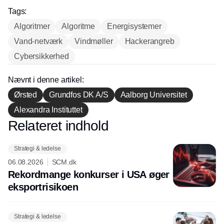
hos INOX
Tags:
Algoritmer
Algoritme
Energisystemer
Vand-netværk
Vindmøller
Hackerangreb
Cybersikkerhed
Nævnt i denne artikel:
Ørsted
Grundfos DK A/S
Aalborg Universitet
Alexandra Instituttet
Relateret indhold
Annonce
Strategi & ledelse
06.08.2026
SCM.dk
Rekordmange konkurser i USA øger
eksport­risikoen
Strategi & ledelse