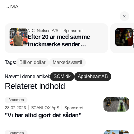
-JMA
N.C. Nielsen A/S
Sponseret
Efter 20 år med samme
truckmærke sender
lagerchef stafetten videre
hos INOX
Tags:
Billion dollar
Markedsværdi
Nævnt i denne artikel:
SCM.dk
Appleheart AB
Relateret indhold
Annonce
Branchen
28.07.2026
SCANLOX ApS
Sponseret
”Vi har altid gjort det sådan”
Branchen