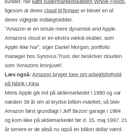
kunder, har
købt supermarkedskæden Whole Foods
,
ligesom at deres
cloud til firmaer
er blevet en af
deres vigtigste indtægtskilder.
”Amazon er en smule mere dynamisk end Apple.
Amazons cloud er en ekstra vækst-skaber, som
Apple ikke har”, siger Daniel Morgan, portfolio
manager hos Synovus Trust, der beskriver clouden
som 'Amazons kronjuvel'.
Læs også:
Amazon bryger love om arbejdsforhold
på fabrik i Kina
Mens Apple gik ind på aktiemarkedet i 1980 og var
næsten 38 år om at krydse billion-mærket, så blev
Amazon først grundlagt i Jeff Bezos’ garage i 1994
og kom ikke på aktiemarkedet før d. 15. maj 1997. 21
år senere er de altså nu også en billion dollar værd.