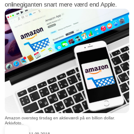
onlinegiganten snart mere værd end Apple.
Amazon oversteg tirsdag en aktieværdi på en billion dollar.
Arkivfoto..
11.09.2018