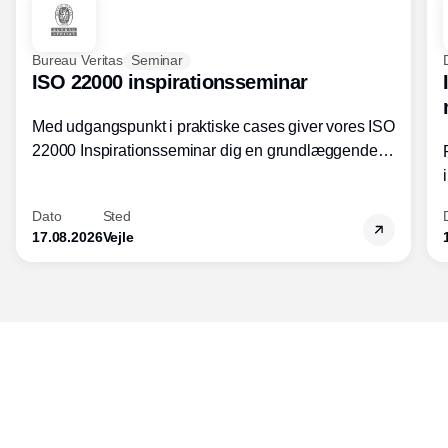
Bureau Veritas
Seminar
ISO 22000 inspirationsseminar
Med udgangspunkt i praktiske cases giver vores ISO
22000 Inspirationsseminar dig en grundlæggende
forståelse for fortolkning af ISO 22000 standardens
kravelementer og opbygning samt
Dato
Sted
fødevarestandardens integration med andre
17.08.2026
Vejle
standarder.
Udgiver