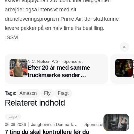
skriver supplychain247.com. Internetgiganten
arbejder også intensivt med sit
droneleveringsprogram Prime Air, der skal kunne
levere pakker på en halv time fra bestilling.
-SSM
N.C. Nielsen A/S
Sponseret
Efter 20 år med samme
truckmærke sender
lagerchef stafetten videre
hos INOX
Tags:
Amazon
Fly
Fragt
Relateret indhold
Annonce
Lager
06.08.2026
Jungheinrich Danmark
Sponseret
A/S
7 ting du skal kontrollere før du