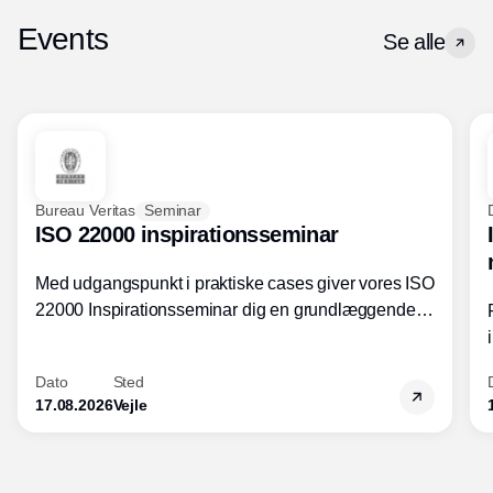
Events
Se alle
Bureau Veritas
Seminar
ISO 22000 inspirationsseminar
Med udgangspunkt i praktiske cases giver vores ISO
22000 Inspirationsseminar dig en grundlæggende
forståelse for fortolkning af ISO 22000 standardens
kravelementer og opbygning samt
Dato
Sted
fødevarestandardens integration med andre
17.08.2026
Vejle
standarder.