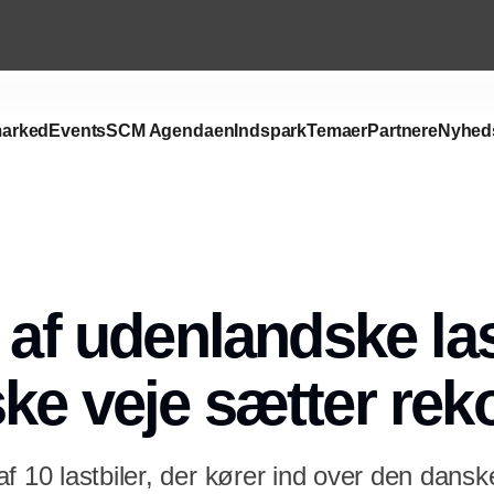
arked
Events
SCM Agendaen
Indspark
Temaer
Partnere
Nyhed
Annonce
 af udenlandske las
ke veje sætter rek
f 10 lastbiler, der kører ind over den dans