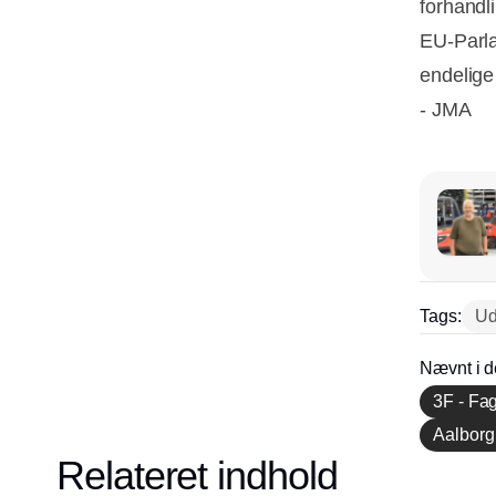
forhandl
EU-Parla
endelige 
- JMA
Tags:
Ud
Nævnt i d
3F - Fa
Aalborg 
Relateret indhold