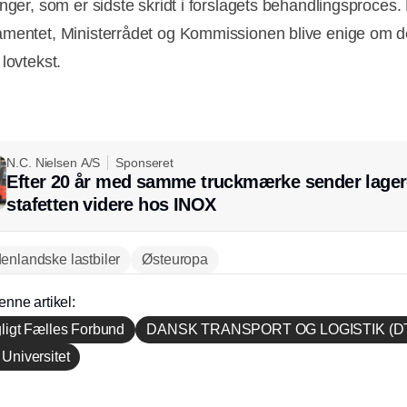
inger, som er sidste skridt i forslagets behandlingsproces.
mentet, Ministerrådet og Kommissionen blive enige om 
lovtekst.
N.C. Nielsen A/S
Sponseret
Efter 20 år med samme truckmærke sender lager
stafetten videre hos INOX
enlandske lastbiler
Østeuropa
enne artikel:
gligt Fælles Forbund
DANSK TRANSPORT OG LOGISTIK (D
Universitet
Annonce