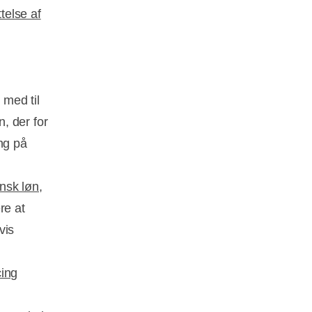
telse af
 med til
, der for
ng på
nsk løn,
re at
vis
cing