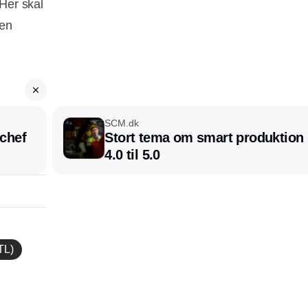
Her skal
den
SCM.dk
chef
Stort tema om smart produktion i
4.0 til 5.0
TL)