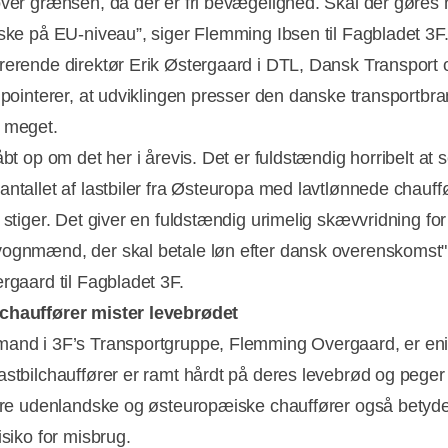
over grænsen, da der er fri bevægelighed. Skal der gøres 
 ske på EU-niveau”, siger Flemming Ibsen til Fagbladet 3F
rerende direktør Erik Østergaard i DTL, Dansk Transport 
, pointerer, at udviklingen presser den danske transportbr
 meget.
åbt op om det her i årevis. Det er fuldstændig horribelt at s
antallet af lastbiler fra Østeuropa med lavtlønnede chauff
 stiger. Det giver en fuldstændig urimelig skævvridning for
ognmænd, der skal betale løn efter dansk overenskomst",
ergaard til Fagbladet 3F.
chauffører mister levebrødet
and i 3F’s Transportgruppe, Flemming Overgaard, er enig
astbilchauffører er ramt hårdt på deres levebrød og peger
lere udenlandske og østeuropæiske chauffører også betyder
isiko for misbrug.