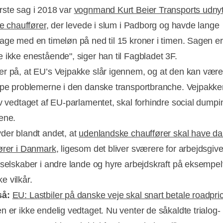
ste sag i 2018 var
vognmand Kurt Beier Transports udnyt
ke chauffører
, der levede i slum i Padborg og havde lange
age med en timeløn på ned til 15 kroner i timen. Sagen er
 ikke enestående", siger han til Fagbladet 3F.
r på, at EU’s Vejpakke slår igennem, og at den kan være
lpe problemerne i den danske transportbranche. Vejpakken
ev vedtaget af EU-parlamentet, skal forhindre social dumpi
ene.
der blandt andet, at
udenlandske chauffører skal have da
ører i Danmark
, ligesom det bliver sværere for arbejdsgive
 selskaber i andre lande og hyre arbejdskraft på eksempel
 vilkår.
så:
EU: Lastbiler på danske veje skal snart betale roadpri
n er ikke endelig vedtaget. Nu venter de såkaldte trialog-