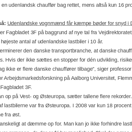
en udenlandsk chauffør bag rettet, mens altså kun 16 pr
så:
Udenlandske vognmænd får kæmpe bøder for snyd i
ver Fagbladet 3F på baggrund af nye tal fra Vejdirektoratet
 højeste antal af udenlandske lastbiler i 10 år.
erminerer den danske transportbranche, at danske chauff
Annonce
. Hvis der ikke sættes en stopper for dén udvikling, risiker
g ikke er flere danske chauffører tilbage”, siger professo
or Arbejdsmarkedsforskning på Aalborg Universitet, Flem
l Fagbladet 3F.
n op på Vest- og Østeuropa, sætter tallene flere rekorder
af lastbilerne var fra Østeuropa. I 2008 var kun 18 procent
ne fra øst.
vanskeligt at dæmme op for. Man kan jo ikke forhindre lastb