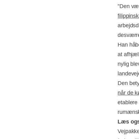
”Den vær
filippins
arbejdsd
desværre
Han håbe
at afhjæ
nylig bl
landevej
Den bety
når de k
etablere
rumænske
Læs og
Vejpakke