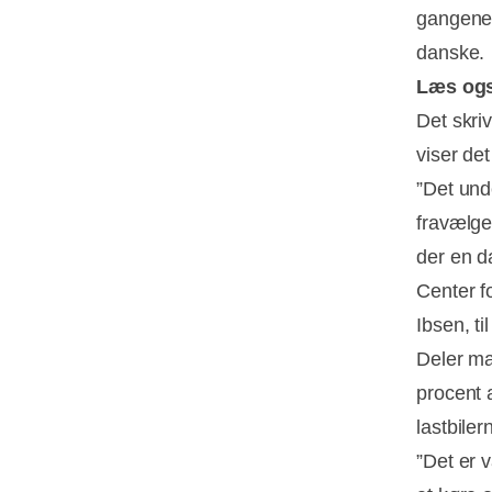
gangene 
danske.
Læs og
Det skri
viser det
”Det und
fravælges
der en da
Center f
Ibsen, ti
Deler ma
procent 
lastbiler
”Det er 