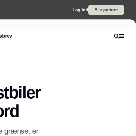
Log ind
Bliv partner
sbrev
tbiler
ord
ke grænse, er