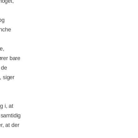
noget,
.
og
anche
e,
ører bare
 de
 siger
 i, at
 samtidig
, at der