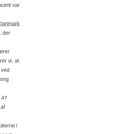
ocent var
 Danmark
, der
ører
er vi, at
r ved
ming
. 47
 af
ilerne i