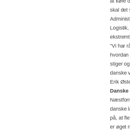
at køre 
skal det
Administ
Logistik
ekstremt
”Vi har r
hvordan 
stiger og
danske v
Erik Øst
Danske 
Næstform
danske l
på, at f
er øget r