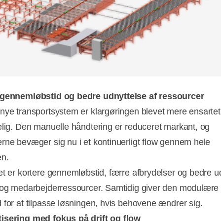
 gennemløbstid og bedre udnyttelse af ressourcer
nye transportsystem er klargøringen blevet mere ensartet
elig. Den manuelle håndtering er reduceret markant, og
rne bevæger sig nu i et kontinuerligt flow gennem hele
en.
et er kortere gennemløbstid, færre afbrydelser og bedre u
 og medarbejderressourcer. Samtidig giver den modulære
 for at tilpasse løsningen, hvis behovene ændrer sig.
isering med fokus på drift og flow