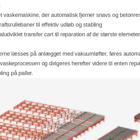
t
et vaskemaskine, der automatisk fjerner snavs og betonre
ftsrullebaner til effektiv udløb og stabling
ludviklet transfer cart til reparation af de største elemeter
rne læsses på anlægget med vakuumløfter, føres automa
askeprocessen og dirigeres herefter videre til enten repa
bling på paller.