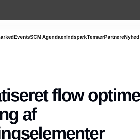
arked
Events
SCM Agendaen
Indspark
Temaer
Partnere
Nyhed
iseret flow optime
ng af
lingselementer