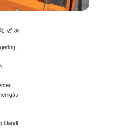
gøring,
n
enter
ennemgås
g blandt