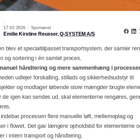
17.02.2026
Sponseret
Emilie Kirstine Reusser,
Q-SYSTEM A/S
n blev et specialtilpasset transportsystem, der samler ren
on og sortering i én samlet proces.
manuel håndtering og mere sammenhæng i processe
den udlejer forskalling, stillads og sikkerhedsudstyr til
jekter og modtager løbende store mængder brugte elem
ør de igen kan sendes ud, skal elementerne rengøres, g
øres.
e indebar processen flere manuelle løft, mellemoplag og
ser i flowet. Det gav længere opholdstid for elementerne o
er i intern transport og håndtering.