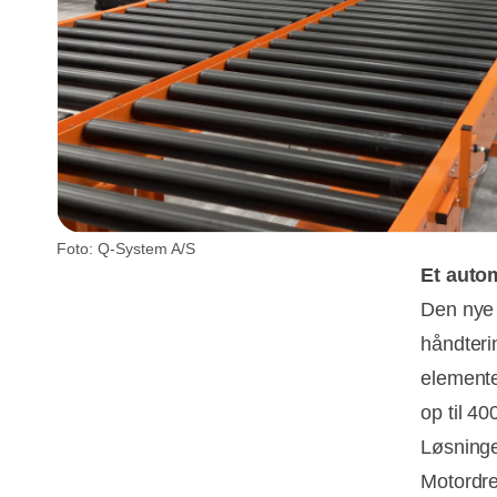
Foto: Q-System A/S
Et auto
Den nye l
håndteri
elemente
op til 40
Løsninge
Motordre