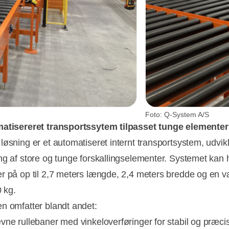
Foto: Q-System A/S
matisereret transportssytem tilpasset tunge elemente
øsning er et automatiseret internt transportsystem, udvikle
ng af store og tunge forskallingselementer. Systemet kan
r på op til 2,7 meters længde, 2,4 meters bredde og en 
0 kg.
n omfatter blandt andet:
vne rullebaner med vinkeloverføringer for stabil og præci