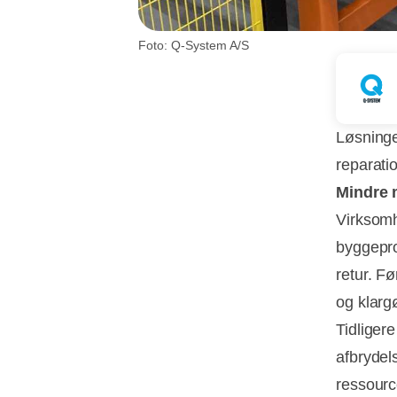
Foto: Q-System A/S
Løsninge
reparati
Mindre 
Virksomhe
byggepro
retur. F
og klarg
Tidliger
afbrydel
ressourc