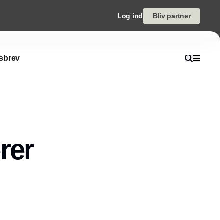
Log ind
Bliv partner
sbrev
rer