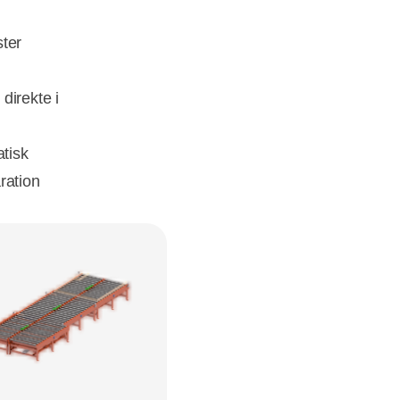
ster
 direkte i
tisk
ration