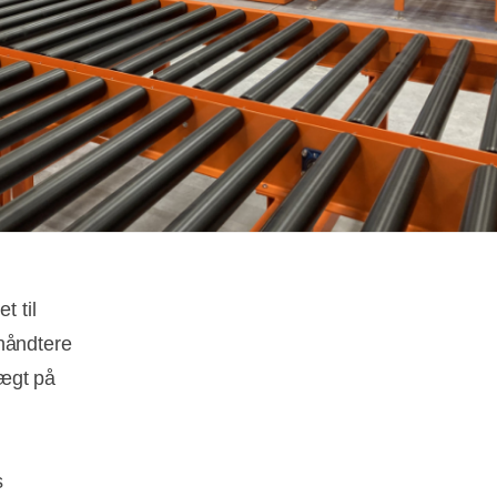
r
t til
 håndtere
vægt på
s