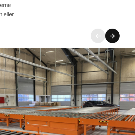
terne
 eller