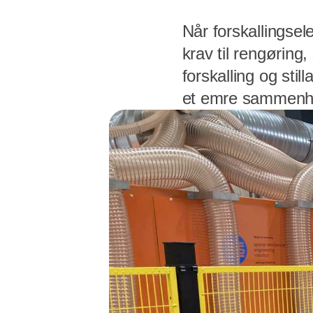
Når forskallingsel
krav til rengøring,
forskalling og st
et emre sammenhæ