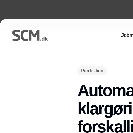
Jobm
Produktion
Automat
klargøri
forskal