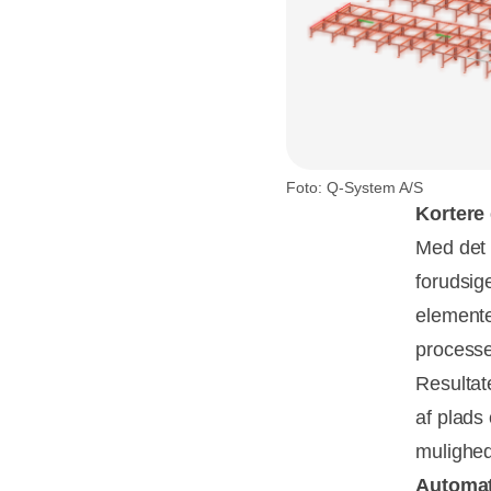
Foto: Q-System A/S
Kortere
Med det 
forudsig
elemente
process
Resultat
af plads
mulighed
Automat