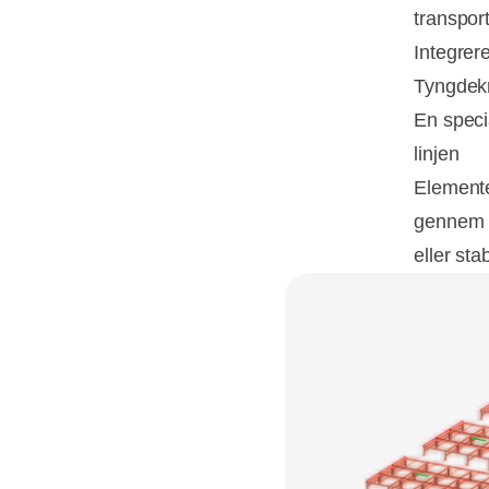
transpor
Integrer
Tyngdekra
En specia
linjen
Elemente
gennem v
eller sta