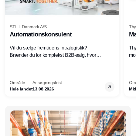
STILL Danmark A/S
Thy
Automationskonsulent
Ma
Vil du sælge fremtidens intralogistik?
Thy
Brænder du for komplekst B2B-salg, hvor
mot
teknik, forretning og relationer mødes?
vel
Motiveres du af at designe løsninger – ikke
opg
blot sælge produkter? Vil du arbejde med
Thy
Område
Ansøgningsfrist
Om
AGV/AMR, automation og
hel
Hele landet
13.08.2026
Mid
systemintegration hos nogle af Danmarks
mest spændende produktions- og
logistikvirksomheder?
Annonce