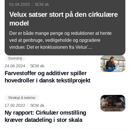
01.04.2025
SCM.dk
Velux satser stort på den cirkulære
model
Der er både mange penge og reduktioner at hente
ved at genbruge, vedligeholde og opgradere
vinduer. Det er konklusionen fra Velux'
bæredygtighedsdirektør, hvilket nu har fået
Sourcing
vinduesproducenten til at investere massivt i
24.04.2024
SCM.dk
udviklingen af en cirkulær forretningsmodel.
Farvestoffer og additiver spiller
hovedroller i dansk tekstilprojekt
Strategi & ledelse
17.02.2022
SCM.dk
Ny rapport: Cirkulær omstilling
kræver datadeling i stor skala