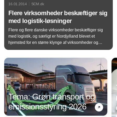
16.01.2014
SCM.dk
Flere virksomheder beskæftiger sig
med logistik-løsninger
Flere og flere danske virksomheder beskæftiger sig
med logistik, og særligt er Nordjylland blevet et
hjemsted for en større klynge af virksomheder og
forskere inden for logistik. Det skriver logistik-
Annonce
netværket SmartLog, der netop har rundet
virksomhedsmedlem nr. 100, i en
pressemeddelelse.
Tema: Grøn transport og
emissionsstyring 2026