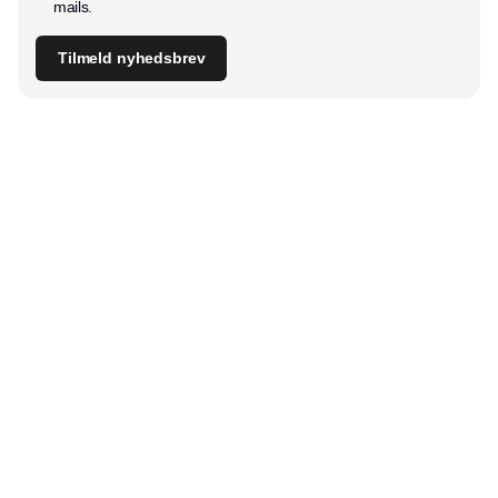
mails.
Tilmeld nyhedsbrev
Udgiver
Horisont Gruppen a/s
Strandlodsvej 44
2300 København S
Telefon:
53506060
www.horisontgruppen.dk
Indhold
Digital & tech
Produktion
Jobmarked
Distribution
Sourcing
Partnere