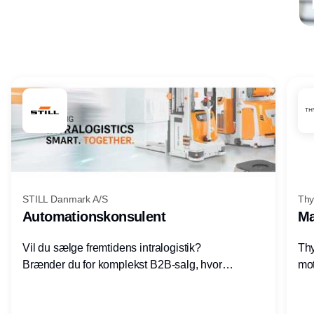
Annonce
STILL Danmark A/S
Thy
Automationskonsulent
Ma
Vil du sælge fremtidens intralogistik?
Thy
Brænder du for komplekst B2B-salg, hvor
mot
teknik, forretning og relationer mødes?
vel
Motiveres du af at designe løsninger – ikke
opg