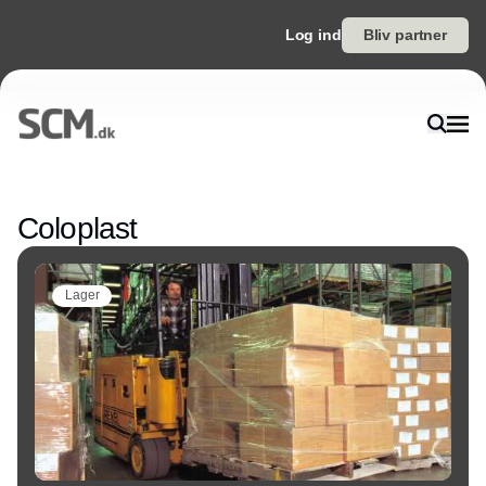
Log ind
Bliv partner
Annonce
Coloplast
Lager