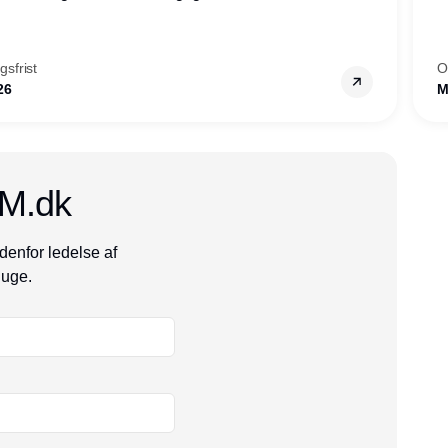
mheder, Thyborøn by, Lemvig
vestjylland.
sfrist
O
26
M
CM.dk
denfor ledelse af
 uge.