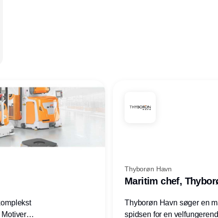
Thyborøn Havn
Maritim chef, Thybo
 komplekst
Thyborøn Havn søger en mari
? Motiveres
spidsen for en velfungerende