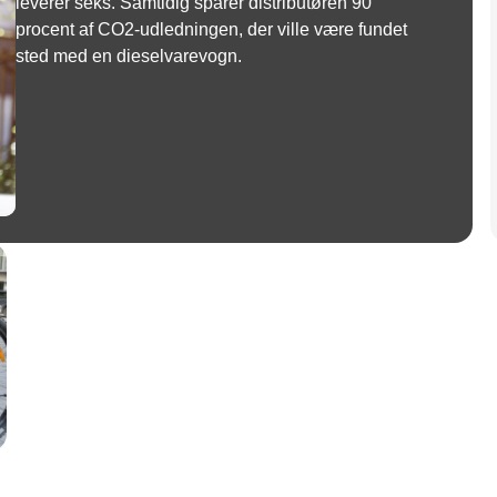
leverer seks. Samtidig sparer distributøren 90
procent af CO2-udledningen, der ville være fundet
sted med en dieselvarevogn.