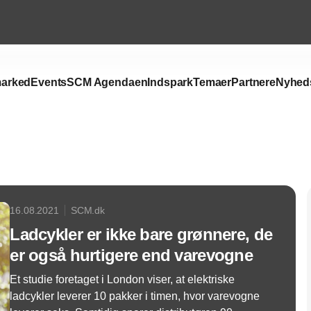
arked
Events
SCM Agendaen
Indspark
Temaer
Partnere
Nyhed
Annonce
16.08.2021
SCM.dk
Ladcykler er ikke bare grønnere, de
er også hurtigere end varevogne
Et studie foretaget i London viser, at elektriske
ladcykler leverer 10 pakker i timen, hvor varevogne