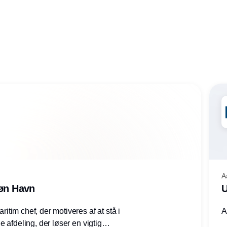
A
røn Havn
U
tim chef, der motiveres af at stå i
A
 afdeling, der løser en vigtig