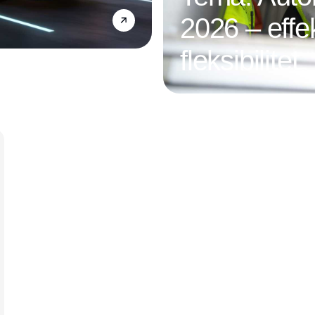
2026 – effek
fleksibilitet
Annonce