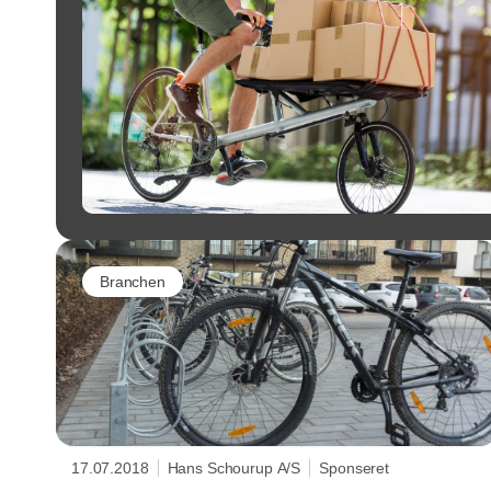
Branchen
17.07.2018
Hans Schourup A/S
Sponseret