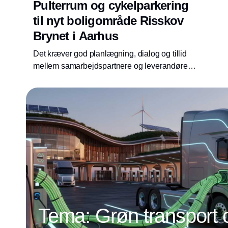
Pulterrum og cykelparkering
til nyt boligområde Risskov
Brynet i Aarhus
Det kræver god planlægning, dialog og tillid
mellem samarbejdspartnere og leverandører,
når der skal leveres og monteres 816
pulterrum og 1400 cykelparkeringer indenfor
en stram tidsplan
Tema: Grøn transport 