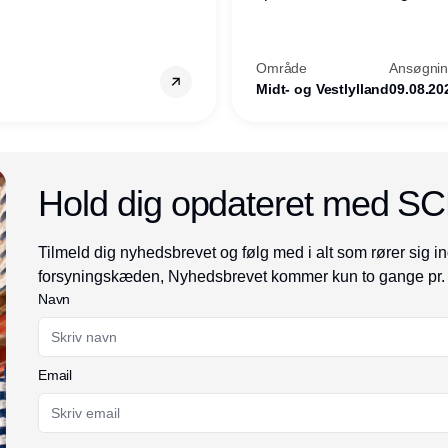
? Vil du
opgave for havnens virkso
ion hos
Kommune - og for hele Nord
Område
Ansøgning
Midt- og Vestlylland
09.08.20
Annonce
Hold dig opdateret med S
Tilmeld dig nyhedsbrevet og følg med i alt som rører sig in
forsyningskæden, Nyhedsbrevet kommer kun to gange pr.
Navn
Email