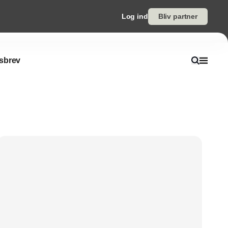
Log ind
Bliv partner
sbrev