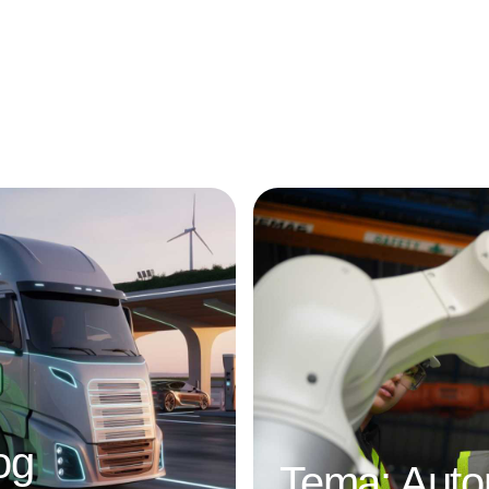
Annonce
og
Tema: Autom