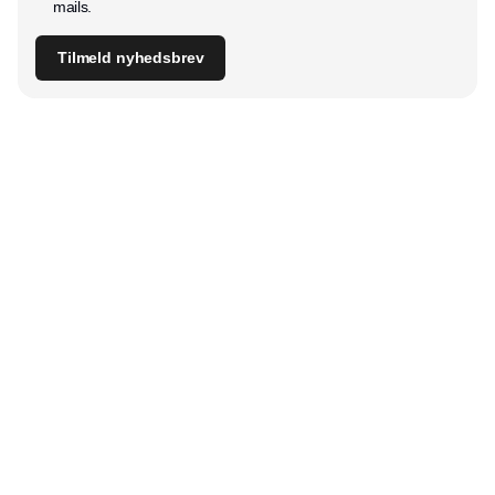
mails.
Tilmeld nyhedsbrev
Udgiver
Horisont Gruppen a/s
Strandlodsvej 44
2300 København S
Telefon:
53506060
www.horisontgruppen.dk
Indhold
Digital & tech
Produktion
Jobmarked
Distribution
Sourcing
Partnere