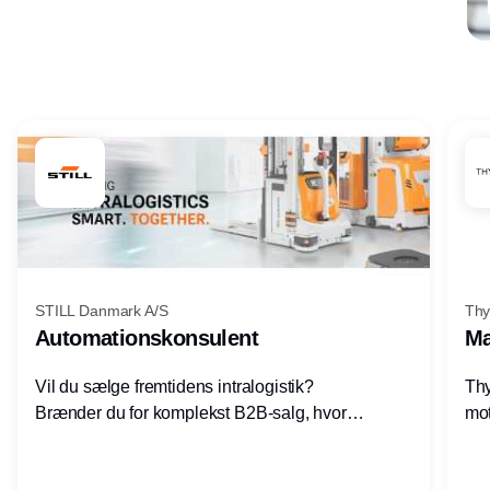
Annonce
STILL Danmark A/S
Thy
Automationskonsulent
Ma
Vil du sælge fremtidens intralogistik?
Thy
Brænder du for komplekst B2B-salg, hvor
mot
teknik, forretning og relationer mødes?
vel
Motiveres du af at designe løsninger – ikke
opg