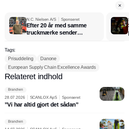
N.C. Nielsen A/S
Sponseret
Efter 20 år med samme
truckmærke sender
lagerchef stafetten videre
hos INOX
Tags:
Prisuddeling
Danone
European Supply Chain Excellence Awards
Relateret indhold
Annonce
Branchen
28.07.2026
SCANLOX ApS
Sponseret
”Vi har altid gjort det sådan”
Branchen