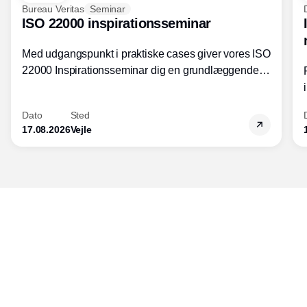
Bureau Veritas
Seminar
ISO 22000 inspirationsseminar
Med udgangspunkt i praktiske cases giver vores ISO
22000 Inspirationsseminar dig en grundlæggende
forståelse for fortolkning af ISO 22000 standardens
kravelementer og opbygning samt
Dato
Sted
fødevarestandardens integration med andre
17.08.2026
Vejle
standarder.
Udgiver
Horisont Gruppen a/s
Strandlodsvej 44