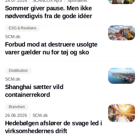
14.07.2026
SCANLOX ApS
Sponseret
Sommer giver pause. Men ikke
nødvendigvis fra de gode idéer
ESG & Resiliens
SCM.dk
Forbud mod at destruere usolgte
varer gælder nu for tøj og sko
Distribution
SCM.dk
Shanghai sætter vild
containerrekord
Branchen
26.06.2026
SCM.dk
Hedebølgen afslører de svage led i
virksomhedernes drift