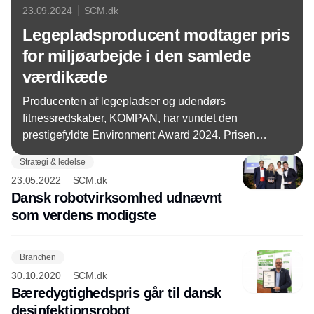
23.09.2024
SCM.dk
Legepladsproducent modtager pris
for miljøarbejde i den samlede
værdikæde
Producenten af legepladser og udendørs
fitnessredskaber, KOMPAN, har vundet den
prestigefyldte Environment Award 2024. Prisen
uddeles af Dansk Erhverv og EY til den
Strategi & ledelse
virksomhed, der bevidst arbejder på at minimere
23.05.2022
SCM.dk
påvirkningen af klimaet.
Dansk robotvirksomhed udnævnt
som verdens modigste
Branchen
30.10.2020
SCM.dk
Bæredygtighedspris går til dansk
desinfektionsrobot