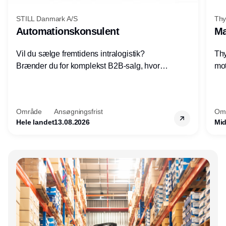
STILL Danmark A/S
Thy
Automationskonsulent
Ma
Vil du sælge fremtidens intralogistik?
Thy
Brænder du for komplekst B2B-salg, hvor
mot
teknik, forretning og relationer mødes?
vel
Motiveres du af at designe løsninger – ikke
opg
blot sælge produkter? Vil du arbejde med
Thy
Område
Ansøgningsfrist
Om
AGV/AMR, automation og
hel
Hele landet
13.08.2026
Mid
systemintegration hos nogle af Danmarks
mest spændende produktions- og
logistikvirksomheder?
Annonce