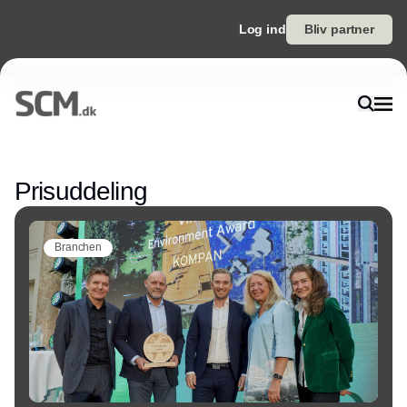
Log ind
Bliv partner
Annonce
Prisuddeling
Branchen