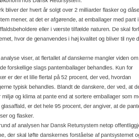
 økonomi hos Dansk Retursystem.
 bliver der hvert år solgt over 2 milliarder flasker og dås
tem mener, at det er afgørende, at emballager med pant 
ffaldsbeholdere eller i værste tilfælde naturen. De skal forb
Annonce
emet, hvor de genanvendes i høj kvalitet og bliver til nye 
analyse viser, at flertallet af danskerne mangler viden om
de forskellige slags pantemballager behandles. Kun for
ker er der et lille flertal på 52 procent, der ved, hvordan
erne typisk behandles. Blandt de danskere, der ved, at de
r miljø og klima at pante end at sortere emballager som me
 glasaffald, er det hele 95 procent, der angiver, at de pante
ser og flasker.
und af analysen har Dansk Retursystem netop offentliggj
, der skal løfte danskernes forståelse af pantsystemet o