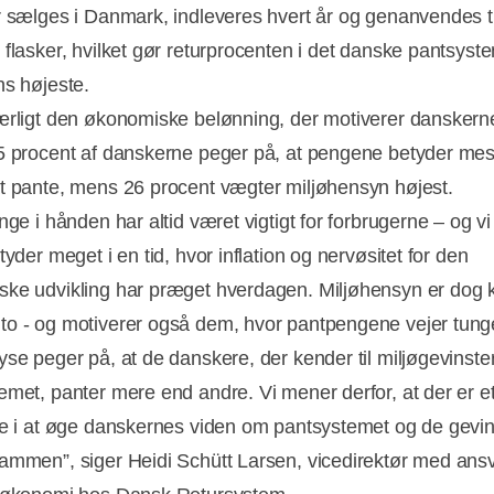
r sælges i Danmark, indleveres hvert år og genanvendes t
flasker, hvilket gør returprocenten i det danske pantsyste
ns højeste.
ærligt den økonomiske belønning, der motiverer danskerne 
5 procent af danskerne peger på, at pengene betyder mes
t pante, mens 26 procent vægter miljøhensyn højest.
nge i hånden har altid været vigtigt for forbrugerne – og vi
tyder meget i en tid, hvor inflation og nervøsitet for den
ke udvikling har præget hverdagen. Miljøhensyn er dog k
o - og motiverer også dem, hvor pantpengene vejer tung
yse peger på, at de danskere, der kender til miljøgevinst
emet, panter mere end andre. Vi mener derfor, at der er e
le i at øge danskernes viden om pantsystemet og de gevins
ammen”, siger Heidi Schütt Larsen, vicedirektør med ansv