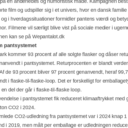
på en anderledes og humoristisk måde. Kampagnen bestå
te film og udspiller sig i et univers, hvor en dansk famili
 og i hverdagssituationer formidler pantens værdi og bety
r. Filmene vil særligt blive vist på sociale medier i ugern
en kan se på Wepantalot.dk
m pantsystemet
ark kommer 93 procent af alle solgte flasker og dåser retu
enanvendt i pantsystemet. Returprocenten er blandt verde
 Af de 93 procent bliver 97 procent genanvendt, heraf 99,
t i flaske-til-flaske-loop. Det er forskelligt for emballage
 en del der går i flaske-til-flaske loop.
endelse i pantsystemet fik reduceret klimaaftrykket med 
ton CO2 i 2024.
mlede CO2-udledning fra pantsystemet var i 2024 knap 1
nd i 2019, men målt per emballage er udledningen reduc