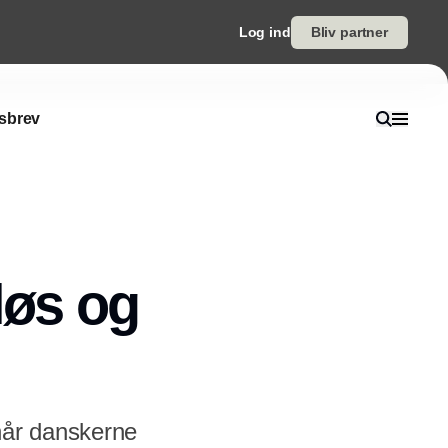
Log ind
Bliv partner
sbrev
løs og
når danskerne