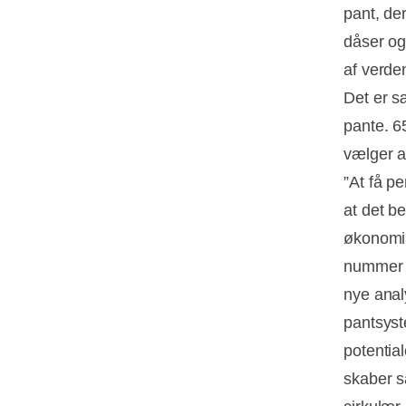
pant, de
dåser og 
af verde
Det er s
pante. 6
vælger a
”At få pe
at det be
økonomis
nummer t
nye anal
pantsyst
potentia
skaber s