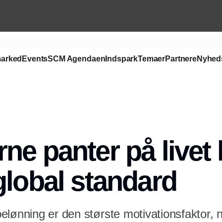
arked
Events
SCM Agendaen
Indspark
Temaer
Partnere
Nyhed
Annonce
ne panter på livet 
global standard
elønning er den største motivationsfaktor, 