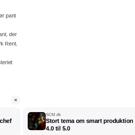
ør pant
nt, der
rk Rent.
teriet
SCM.dk
chef
Stort tema om smart produktion i
4.0 til 5.0