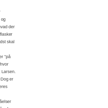
r
 og
 hvad der
flasker
dst skal
er ”på
 hvor
t Larsen.
. Dog er
deres
åelser