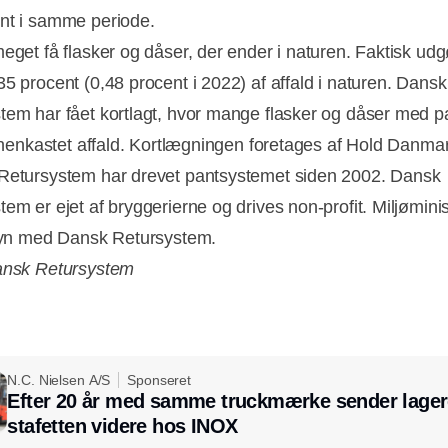
nt i samme periode.
meget få flasker og dåser, der ender i naturen. Faktisk udg
35 procent (0,48 procent i 2022) af affald i naturen. Dansk
tem har fået kortlagt, hvor mange flasker og dåser med pa
il henkastet affald. Kortlægningen foretages af Hold Danma
Retursystem har drevet pantsystemet siden 2002. Dansk
em er ejet af bryggerierne og drives non-profit. Miljøminis
lsyn med Dansk Retursystem.
ansk Retursystem
N.C. Nielsen A/S
Sponseret
Efter 20 år med samme truckmærke sender lager
stafetten videre hos INOX