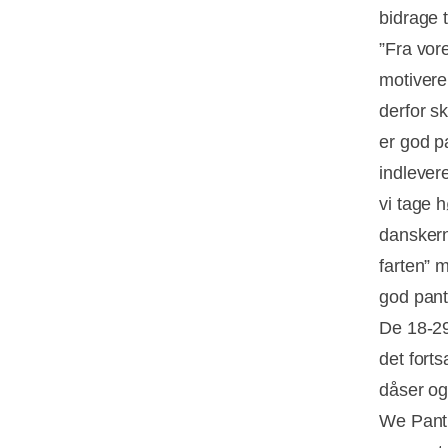
bidrage t
”Fra vore
motivere
derfor sk
er god p
indlever
vi tage h
danskern
farten” 
god pant
De 18-29-
det forts
dåser og
We Pant 