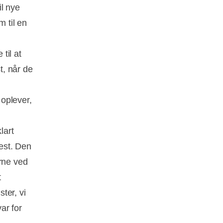
il nye
m til en
til at
t, når de
 oplever,
lart
est. Den
erne ved
t
ter, vi
ar for