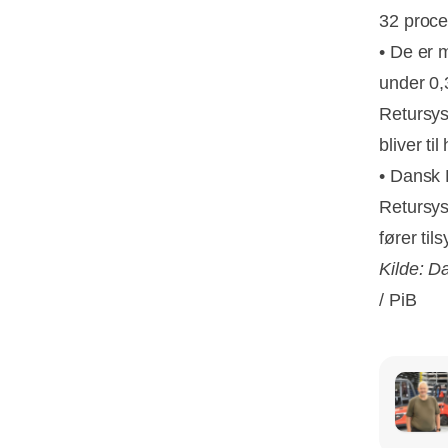
32 proce
• De er 
under 0,
Retursys
bliver t
• Dansk 
Retursyst
fører ti
Kilde: D
/ PiB