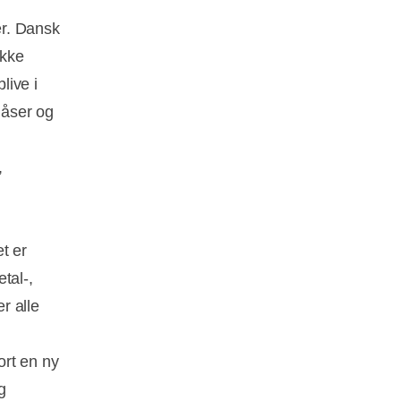
er. Dansk
ikke
live i
dåser og
,
t er
tal-,
r alle
ort en ny
g