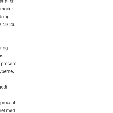
r af en
e møder
dning
e 19-26.
r og
ns
7 procent
typerne,
godt
 procent
eret med