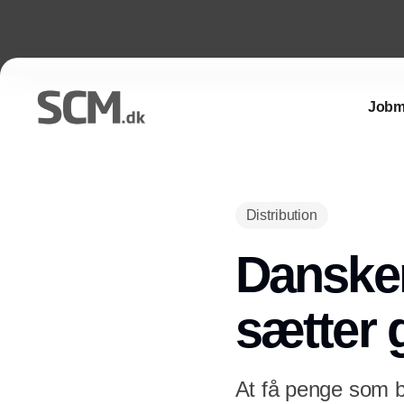
Jobm
Distribution
Dansker
sætter 
At få penge som b