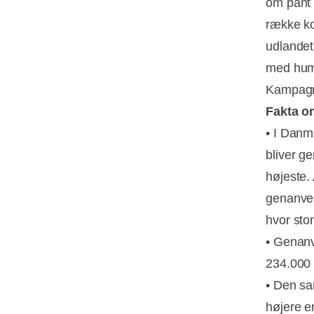
om pant 
række kor
udlandet
med humo
Kampagn
Fakta o
• I Danm
bliver g
højeste.
genanvend
hvor stor
• Genanv
234.000 
• Den sa
højere e