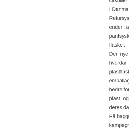
cirkulær
I Danmark
Retursys
ender i a
pantsyst
flasker.
Den nye 
hvordan 
plastflas
emballag
bedre fo
plast- og
deres da
På baggr
kampagne