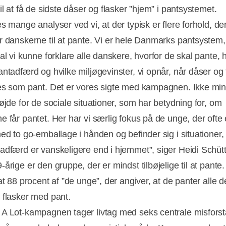
il at få de sidste dåser og flasker ”hjem” i pantsystemet.
s mange analyser ved vi, at der typisk er flere forhold, de
r danskerne til at pante. Vi er hele Danmarks pantsystem,
al vi kunne forklare alle danskere, hvorfor de skal pante,
antadfærd og hvilke miljøgevinster, vi opnår, når dåser og 
es som pant. Det er vores sigte med kampagnen. Ikke min
øjde for de sociale situationer, som har betydning for, om
e får pantet. Her har vi særlig fokus på de unge, der ofte 
med to go-emballage i hånden og befinder sig i situationer,
adfærd er vanskeligere end i hjemmet”, siger Heidi Schüt
årige er den gruppe, der er mindst tilbøjelige til at pante
at 88 procent af ”de unge”, der angiver, at de panter alle 
 flasker med pant.
A Lot-kampagnen tager livtag med seks centrale misforst