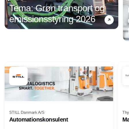
Tema: Grøn transport og
emissionsstyring 2026
Annonce
STILL Danmark A/S
Thy
Automationskonsulent
Ma