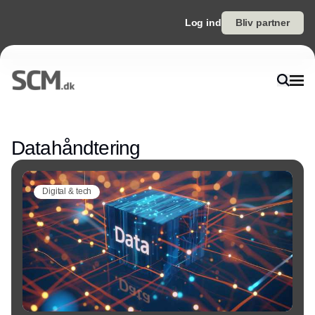
Log ind
Bliv partner
Annonce
Datahåndtering
Digital & tech