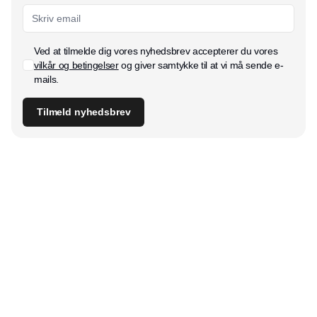
Ved at tilmelde dig vores nyhedsbrev accepterer du vores
vilkår og betingelser
og giver samtykke til at vi må sende e-
mails.
Tilmeld nyhedsbrev
Udgiver
Horisont Gruppen a/s
Strandlodsvej 44
2300 København S
Telefon:
53506060
www.horisontgruppen.dk