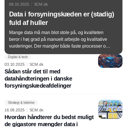
08.10.2025
SCM.dk
Data i forsyningskæden er (stadig)
fuld af huller
Mange data må man blot stole på, og kvaliteten
beror i høj grad på manuelt arbejde og kvalitative
vurderinger. Der mangler både faste processer og
medarbejderkapacitet til at sikre datakvalitet. Det er
Digital & tech
generelt en udfordring, at data i forsyningskæden
03.10.2025
SCM.dk
ikke altid er korrekte eller fuldstændige. Og AI bliver
Sådan står det til med
anvendt i meget begrænset omfang. En ny
datahåndteringen i danske
undersøgelse i SCM Panelet viser, at der stadig er
forsyningskædeafdelinger
store huller i datahåndtering, -kvalitet og -sikkerhed
i danske forsyningskæder.
Strategi & ledelse
16.09.2025
SCM.dk
Hvordan håndterer du bedst muligt
de gigastore mængder data i