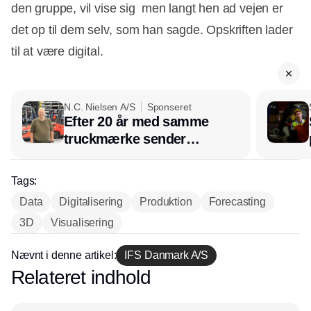
den gruppe, vil vise sig  men langt hen ad vejen er
det op til dem selv, som han sagde. Opskriften lader
til at være digital.
N.C. Nielsen A/S
Sponseret
Efter 20 år med samme
truckmærke sender
lagerchef stafetten videre
hos INOX
Tags:
Data
Digitalisering
Produktion
Forecasting
3D
Visualisering
Nævnt i denne artikel:
IFS Danmark A/S
Relateret indhold
Annonce