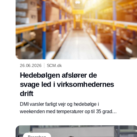
26.06.2026
SCM.dk
Hedebølgen afslører de
svage led i virksomhedernes
drift
DMI varsler farligt vejr og hedebølge i
weekenden med temperaturer op til 35 grader.
Ifølge rådgivningsvirksomheden Proxima bør
virksomheder bruge varslet til at gennemgå,
hvor varmen kan ramme medarbejdere,
Branchen