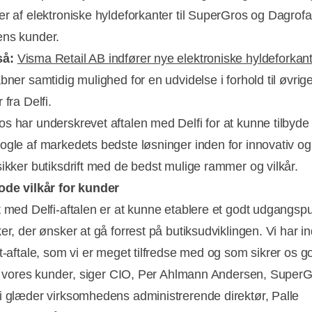
er af elektroniske hyldeforkanter til SuperGros og Dagrofa
ns kunder.
så:
Visma Retail AB indfører nye elektroniske hyldeforkan
bner samtidig mulighed for en udvidelse i forhold til øvrige 
 fra Delfi.
s har underskrevet aftalen med Delfi for at kunne tilbyde
Annonce
ogle af markedets bedste løsninger inden for innovativ og
sikker butiksdrift med de bedst mulige rammer og vilkår.
ode vilkår for kunder
t med Delfi-aftalen er at kunne etablere et godt udgangspu
er, der ønsker at gå forrest på butiksudviklingen. Vi har i
it-aftale, som vi er meget tilfredse med og som sikrer os g
or vores kunder, siger CIO, Per Ahlmann Andersen, SuperG
i glæder virksomhedens administrerende direktør, Palle