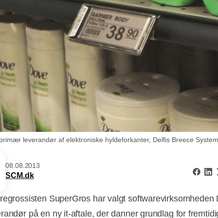
er primær leverandør af elektroniske hyldeforkanter, Delfis Breece Syst
08.08.2013
SCM.dk
regrossisten SuperGros har valgt softwarevirksomheden D
randør på en ny it-aftale, der danner grundlag for fremtid