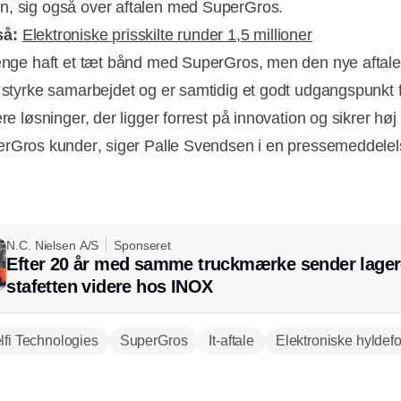
, sig også over aftalen med SuperGros.
så:
Elektroniske prisskilte runder 1,5 millioner
længe haft et tæt bånd med SuperGros, men den nye aftale
n styrke samarbejdet og er samtidig et godt udgangspunkt f
ere løsninger, der ligger forrest på innovation og sikrer høj 
rGros kunder, siger Palle Svendsen i en pressemeddelel
N.C. Nielsen A/S
Sponseret
Efter 20 år med samme truckmærke sender lager
stafetten videre hos INOX
lfi Technologies
SuperGros
It-aftale
Elektroniske hyldefo
Annonce