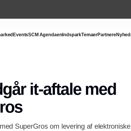
arked
Events
SCM Agendaen
Indspark
Temaer
Partnere
Nyhed
Annonce
dgår it-aftale med
ros
e med SuperGros om levering af elektroniske