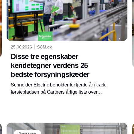
25.06.2026
SCM.dk
Disse tre egenskaber
kendetegner verdens 25
bedste forsyningskæder
Schneider Electric beholder for fjerde år i træk
førstepladsen på Gartners årlige liste over
verdens 25 bedste forsyningskæder, mens
NVIDIA indtager andenpladsen samt Walmart
rykker ti pladser op og indtager tredjepladsen.
Branchen