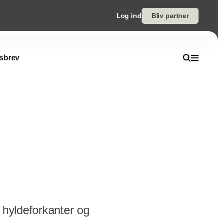
Log ind
Bliv partner
sbrev
 hyldeforkanter og