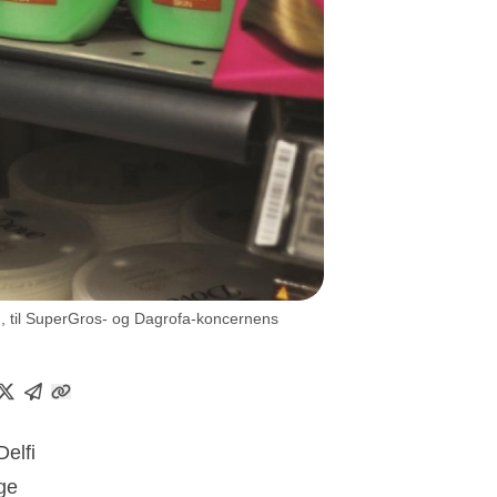
em, til SuperGros- og Dagrofa-koncernens
elfi
ige