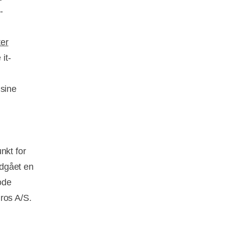
-
ter
it-
 sine
nkt for
ndgået en
ode
ros A/S.