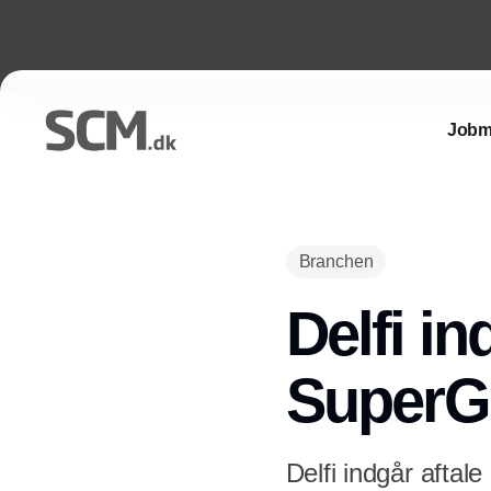
Jobm
Branchen
Delfi in
SuperG
Delfi indgår aftal