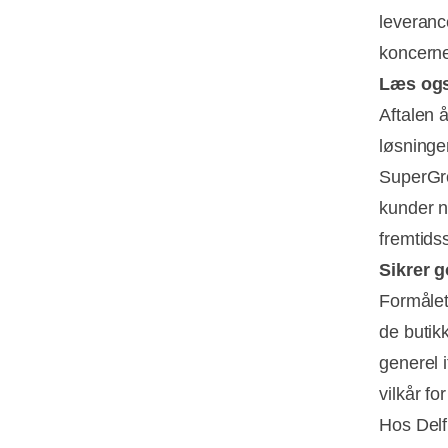
leveranc
koncerne
Læs og
Aftalen å
løsninger
SuperGro
kunder n
fremtids
Sikrer g
Formåle
de butikk
generel 
vilkår f
Hos Delf