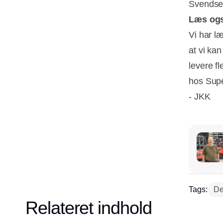
Svendsen
Læs og
Vi har 
at vi ka
levere fl
hos Supe
- JKK
Tags:
De
Relateret indhold