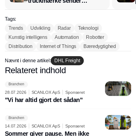
truckmærke sender
lagerchef stafetten videre
hos INOX
Tags:
Trends
Udvikling
Radar
Teknologi
Kunstig intelligens
Automation
Robotter
Distribution
Internet of Things
Bæredygtighed
Nævnt i denne artikel:
DHL Freight
Relateret indhold
Annonce
Branchen
28.07.2026
SCANLOX ApS
Sponseret
”Vi har altid gjort det sådan”
Branchen
14.07.2026
SCANLOX ApS
Sponseret
Sommer giver pause. Men ikke