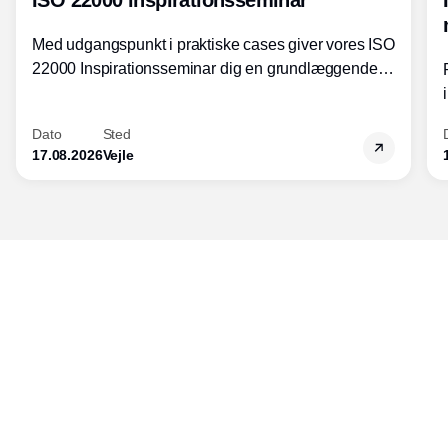
ISO 22000 inspirationsseminar
Med udgangspunkt i praktiske cases giver vores ISO
22000 Inspirationsseminar dig en grundlæggende
forståelse for fortolkning af ISO 22000 standardens
kravelementer og opbygning samt
Dato
Sted
fødevarestandardens integration med andre
17.08.2026
Vejle
standarder.
Udgiver
Horisont Gruppen a/s
Strandlodsvej 44
2300 København S