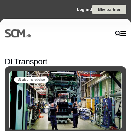
Log ind
Bliv partner
Annonce
DI Transport
Strategi & ledelse