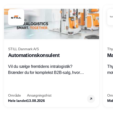
Annonce
STILL Danmark A/S
Thy
Automationskonsulent
Ma
Vil du sælge fremtidens intralogistik?
Thy
Brænder du for komplekst B2B-salg, hvor
mot
teknik, forretning og relationer mødes?
vel
Motiveres du af at designe løsninger – ikke
opg
blot sælge produkter? Vil du arbejde med
Thy
Område
Ansøgningsfrist
Om
AGV/AMR, automation og
hel
Hele landet
13.08.2026
Mid
systemintegration hos nogle af Danmarks
mest spændende produktions- og