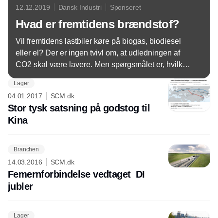
12.12.2019
Dansk Industri
Sponseret
Hvad er fremtidens brændstof?
Vil fremtidens lastbiler køre på biogas, biodiesel
eller el? Der er ingen tvivl om, at udledningen af
CO2 skal være lavere. Men spørgsmålet er, hvilken
teknologi der vinder, og hvor hurtigt omstillingen
Lager
kommer til at foregå. To direktører giver et bud.
04.01.2017
SCM.dk
Stor tysk satsning på godstog til
Kina
Branchen
14.03.2016
SCM.dk
Femernforbindelse vedtaget  DI
jubler
Lager