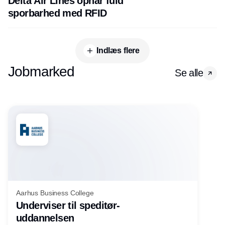
Delta Air Lines opnår fuld
sporbarhed med RFID
Indlæs flere
Jobmarked
Se alle
Aarhus Business College
Underviser til speditør-
uddannelsen