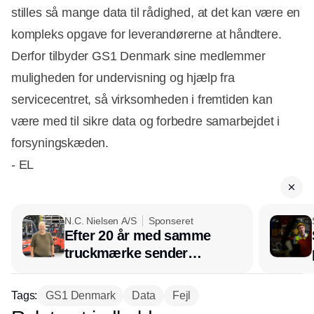
stilles så mange data til rådighed, at det kan være en
kompleks opgave for leverandørerne at håndtere.
Derfor tilbyder GS1 Denmark sine medlemmer
muligheden for undervisning og hjælp fra
servicecentret, så virksomheden i fremtiden kan
være med til sikre data og forbedre samarbejdet i
forsyningskæden.
- EL
N.C. Nielsen A/S
Sponseret
Efter 20 år med samme
truckmærke sender
lagerchef stafetten videre
hos INOX
Tags:
GS1 Denmark
Data
Fejl