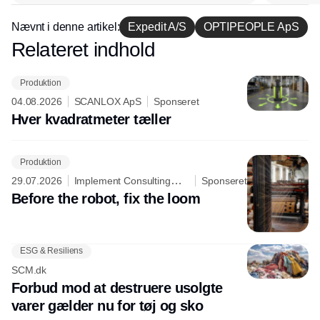
lagerchef stafetten videre
hos INOX
Nævnt i denne artikel:
Expedit A/S
OPTIPEOPLE ApS
Relateret indhold
Annonce
Produktion
04.08.2026
SCANLOX ApS
Sponseret
Hver kvadratmeter tæller
Produktion
29.07.2026
Implement Consulting
Sponseret
Group
Before the robot, fix the loom
ESG & Resiliens
SCM.dk
Forbud mod at destruere usolgte
varer gælder nu for tøj og sko